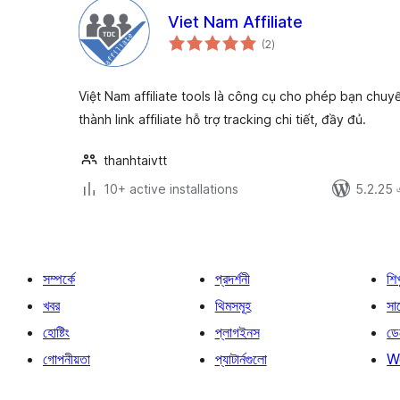
Viet Nam Affiliate
total
(2
)
ratings
Việt Nam affiliate tools là công cụ cho phép bạn chuyể
thành link affiliate hỗ trợ tracking chi tiết, đầy đủ.
thanhtaivtt
10+ active installations
5.2.25 এর
সম্পর্কে
প্রদর্শনী
শি
খবর
থিমসমূহ
সাপ
হোষ্টিং
প্লাগইনস
ডে
গোপনীয়তা
প্যাটার্নগুলো
W