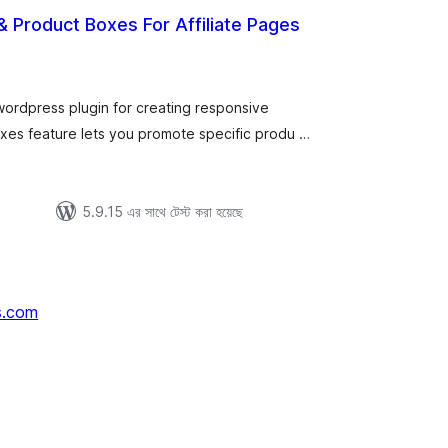
 & Product Boxes For Affiliate Pages
tal
tings
 wordpress plugin for creating responsive
xes feature lets you promote specific produ …
5.9.15 এর সাথে টেস্ট করা হয়েছে
s.com