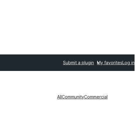
Submit a plugin
My favorites
Log in
All
Community
Commercial