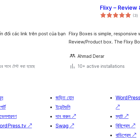
Flixy – Review
to
(3
)
ra
n đổi các link trên post của bạn
Flixy Boxes is simple, responsive
Review/Product box. The Flixy Bo
Ahmad Derar
 সাথে টেস্ট করা হয়েছে
10+ active installations
খুন
জড়িত হোন
WordPres
োর্ট
ইভেন্টগুলি
↗
ভেলপারগণ
দান করুন
↗
ম্যাট
↗
ordPress.tv
↗
Swag
↗
বিবিপ্রেস
↗
বাডিপ্রেস
↗