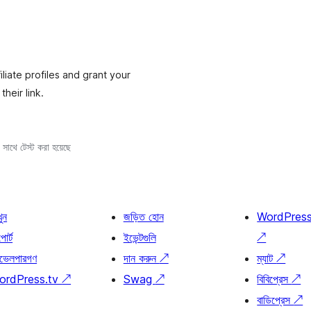
s
liate profiles and grant your
heir link.
সাথে টেস্ট করা হয়েছে
খুন
জড়িত হোন
WordPres
োর্ট
ইভেন্টগুলি
↗
ভেলপারগণ
দান করুন
↗
ম্যাট
↗
ordPress.tv
↗
Swag
↗
বিবিপ্রেস
↗
বাডিপ্রেস
↗