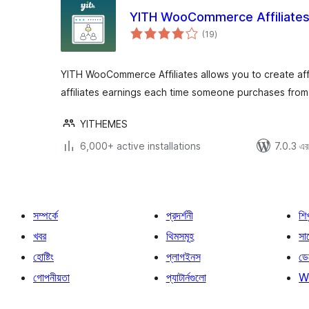
YITH WooCommerce Affiliate
total
(19
)
ratings
YITH WooCommerce Affiliates allows you to create affi
affiliates earnings each time someone purchases from t
YITHEMES
6,000+ active installations
7.0.3 এর 
সম্পর্কে
প্রদর্শনী
শি
খবর
থিমসমূহ
সাপ
হোষ্টিং
প্লাগইনস
ডে
গোপনীয়তা
প্যাটার্নগুলো
W