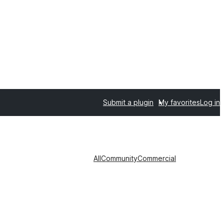
Submit a plugin
My favorites
Log in
All
Community
Commercial