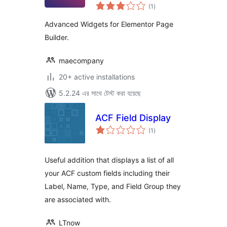
total
(1
)
ratings
Advanced Widgets for Elementor Page
Builder.
maecompany
20+ active installations
5.2.24 এর সাথে টেস্ট করা হয়েছে
ACF Field Display
total
(1
)
ratings
Useful addition that displays a list of all
your ACF custom fields including their
Label, Name, Type, and Field Group they
are associated with.
LTnow