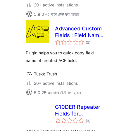
20+ active installations
5.8.0 এর সাথে টেস্ট করা হয়েছে
Advanced Custom
Fields : Field Name
total
Copier
(0
)
ratings
Plugin helps you to quick copy field
name of created ACF field.
Tusko Trush
20+ active installations
5.0.25 এর সাথে টেস্ট করা হয়েছে
G10DER Repeater
Fields for
total
Advanced Custom
(0
)
ratings
Fields