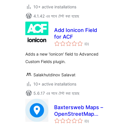
10+ active installations
4.1.42 এর সাথে টেস্ট করা হয়েছে
Add Ionicon Field
for ACF
total
(0
)
ratings
Adds a new 'Ionicon' field to Advanced
Custom Fields plugin.
Salakhutdinov Salavat
10+ active installations
5.6.17 এর সাথে টেস্ট করা হয়েছে
Baxtersweb Maps –
OpenStreetMap
total
Route Maps for
(0
)
ratings
ACF