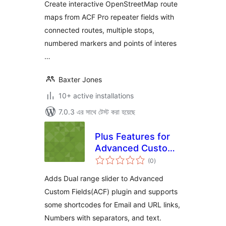
Create interactive OpenStreetMap route
maps from ACF Pro repeater fields with
connected routes, multiple stops,
numbered markers and points of interes
…
Baxter Jones
10+ active installations
7.0.3 এর সাথে টেস্ট করা হয়েছে
Plus Features for
Advanced Custom
total
Fields
(0
)
ratings
Adds Dual range slider to Advanced
Custom Fields(ACF) plugin and supports
some shortcodes for Email and URL links,
Numbers with separators, and text.