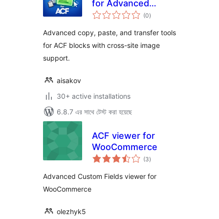
for Advanced
total
Custom Fields
(0
)
ratings
Advanced copy, paste, and transfer tools
for ACF blocks with cross-site image
support.
aisakov
30+ active installations
6.8.7 এর সাথে টেস্ট করা হয়েছে
ACF viewer for
WooCommerce
total
(3
)
ratings
Advanced Custom Fields viewer for
WooCommerce
olezhyk5