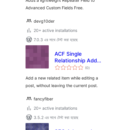
Adds a lightweight Repeater Field to
Advanced Custom Fields Free.
devg10der
20+ active installations
7.0.3 এর সাথে টেস্ট করা হয়েছে
ACF Single
Relationship Add
total
New
(0
)
ratings
Add a new related item while editing a
post, without leaving the current post.
fancyfiber
20+ active installations
3.5.2 এর সাথে টেস্ট করা হয়েছে