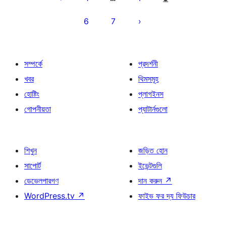
6
7
সম্পর্কে
প্রদর্শনী
খবর
থিমসমূহ
হোষ্টিং
প্লাগইনস
গোপনীয়তা
প্যাটার্নগুলো
শিখুন
জড়িত হোন
সাপোর্ট
ইভেন্টগুলি
ডেভেলপারগণ
দান করুন
↗
WordPress.tv
↗
ফাইভ ফর দ্য ফিউচার