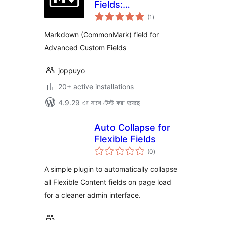
Fields:
total
CommonMark Field
(1
)
ratings
Markdown (CommonMark) field for
Advanced Custom Fields
joppuyo
20+ active installations
4.9.29 এর সাথে টেস্ট করা হয়েছে
Auto Collapse for
Flexible Fields
total
(0
)
ratings
A simple plugin to automatically collapse
all Flexible Content fields on page load
for a cleaner admin interface.