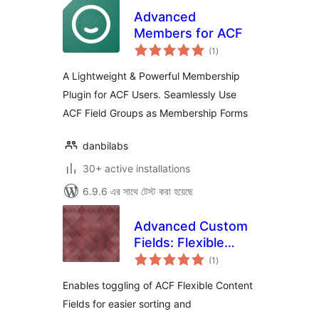
Advanced
Members for ACF
total
(1
)
ratings
A Lightweight & Powerful Membership
Plugin for ACF Users. Seamlessly Use
ACF Field Groups as Membership Forms
danbilabs
30+ active installations
6.9.6 এর সাথে টেস্ট করা হয়েছে
Advanced Custom
Fields: Flexible
total
Content Toggler
(1
)
ratings
Enables toggling of ACF Flexible Content
Fields for easier sorting and