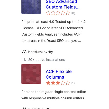
SEO Advanced
Custom Fields
total
Analyzer
(0
)
ratings
Requires at least 4.0 Tested up to: 4.4.2
License: GPLv2 or later SEO Advanced
Custom Fields Analyzer includes ACF
textareas in the Yoast SEO analyze …
borislutskovsky
20+ active installations
ACF Flexible
Columns
total
(1
)
ratings
Replace the regular single content editor
with responsive multiple column editors.