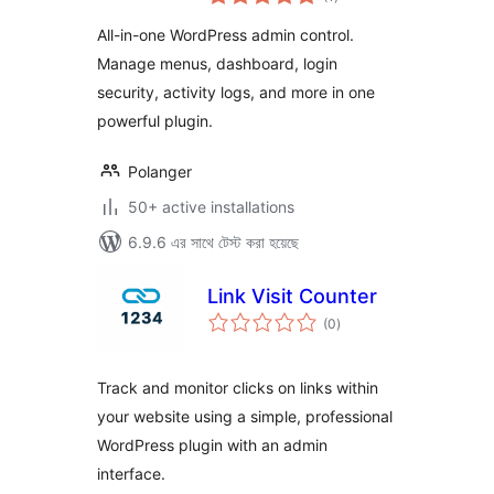
ratings
WordPress Admin
All-in-one WordPress admin control.
Manage menus, dashboard, login
security, activity logs, and more in one
powerful plugin.
Polanger
50+ active installations
6.9.6 এর সাথে টেস্ট করা হয়েছে
Link Visit Counter
total
(0
)
ratings
Track and monitor clicks on links within
your website using a simple, professional
WordPress plugin with an admin
interface.