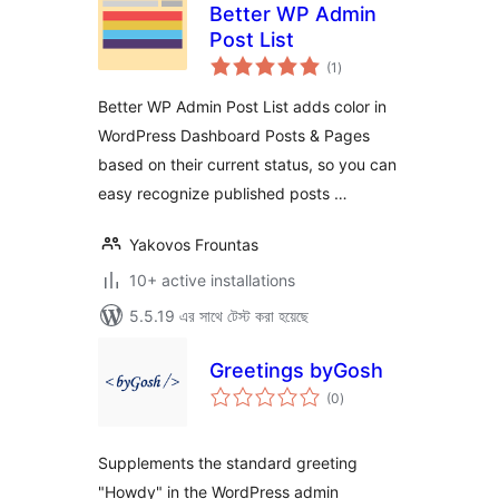
Better WP Admin
Post List
total
(1
)
ratings
Better WP Admin Post List adds color in
WordPress Dashboard Posts & Pages
based on their current status, so you can
easy recognize published posts …
Yakovos Frountas
10+ active installations
5.5.19 এর সাথে টেস্ট করা হয়েছে
Greetings byGosh
total
(0
)
ratings
Supplements the standard greeting
"Howdy" in the WordPress admin