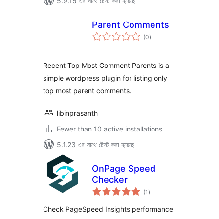
5.9.15 এর সাথে টেস্ট করা হয়েছে
Parent Comments
total
(0
)
ratings
Recent Top Most Comment Parents is a
simple wordpress plugin for listing only
top most parent comments.
libinprasanth
Fewer than 10 active installations
5.1.23 এর সাথে টেস্ট করা হয়েছে
OnPage Speed
Checker
total
(1
)
ratings
Check PageSpeed Insights performance