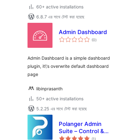
60+ active installations
6.8.7 এর সাথে টেস্ট করা হয়েছে
Admin Dashboard
total
(0
)
ratings
Admin Dashboard is a simple dashboard
plugin, it\'s overwrite default dashboard
page
libinprasanth
50+ active installations
5.2.25 এর সাথে টেস্ট করা হয়েছে
Polanger Admin
Suite – Control &
total
Customize
(1
)