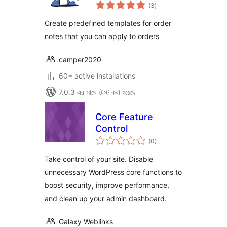
total
WooCommerce
(3
)
ratings
Create predefined templates for order
notes that you can apply to orders
camper2020
60+ active installations
7.0.3 এর সাথে টেস্ট করা হয়েছে
Core Feature
Control
total
(0
)
ratings
Take control of your site. Disable
unnecessary WordPress core functions to
boost security, improve performance,
and clean up your admin dashboard.
Galaxy Weblinks