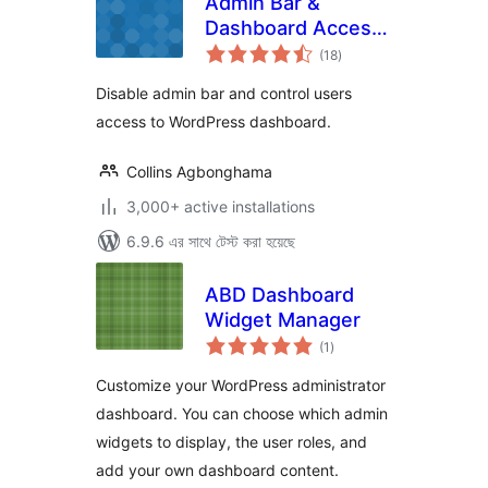
Admin Bar &
Dashboard Access
total
Control
(18
)
ratings
Disable admin bar and control users
access to WordPress dashboard.
Collins Agbonghama
3,000+ active installations
6.9.6 এর সাথে টেস্ট করা হয়েছে
ABD Dashboard
Widget Manager
total
(1
)
ratings
Customize your WordPress administrator
dashboard. You can choose which admin
widgets to display, the user roles, and
add your own dashboard content.