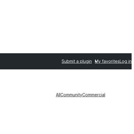
Submit a plugin
My favorites
Log in
All
Community
Commercial