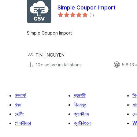
Simple Coupon Import
total
(1
)
ratings
Simple Coupon Import
TINH NGUYEN
10+ active installations
5.8.13 এর
সম্পর্কে
প্রদর্শনী
শি
খবর
থিমসমূহ
সাপ
হোষ্টিং
প্লাগইনস
ডে
গোপনীয়তা
প্যাটার্নগুলো
W