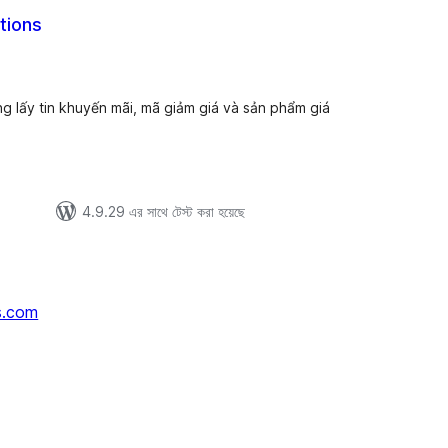
tions
tal
tings
ộng lấy tin khuyến mãi, mã giảm giá và sản phẩm giá
4.9.29 এর সাথে টেস্ট করা হয়েছে
s.com