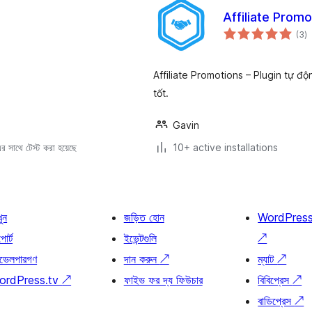
Affiliate Promo
to
(3
)
ra
Affiliate Promotions – Plugin tự đ
tốt.
Gavin
 সাথে টেস্ট করা হয়েছে
10+ active installations
খুন
জড়িত হোন
WordPres
োর্ট
ইভেন্টগুলি
↗
ভেলপারগণ
দান করুন
↗
ম্যাট
↗
ordPress.tv
↗
ফাইভ ফর দ্য ফিউচার
বিবিপ্রেস
↗
বাডিপ্রেস
↗