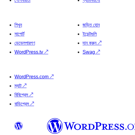
গোপনীয়তা
প্যাটার্নগুলো
শিখুন
জড়িত হোন
সাপোর্ট
ইভেন্টগুলি
ডেভেলপারগণ
দান করুন
↗
WordPress.tv
↗
Swag
↗
WordPress.com
↗
ম্যাট
↗
বিবিপ্রেস
↗
বাডিপ্রেস
↗