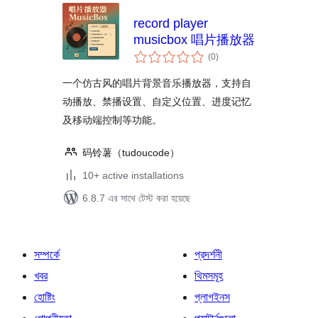
record player
musicbox 唱片播放器
total
(0
)
ratings
一个仿古风的唱片背景音乐播放器，支持自
动播放、禁播设置、自定义位置、进度记忆
及移动端控制等功能。
码铃薯（tudoucode）
10+ active installations
6.8.7 এর সাথে টেস্ট করা হয়েছে
সম্পর্কে
প্রদর্শনী
খবর
থিমসমূহ
হোষ্টিং
প্লাগইনস