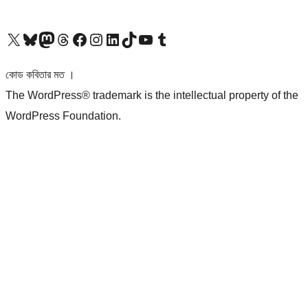
আমাদের X (আগের টুইটার) অ্যাকাউন্টে যান
আমাদের Bluesky অ্যাকাউন্টটি দেখুন
আমাদের মাস্টোডন অ্যাকাউন্টটি দেখুন
আমাদের থ্রেডস অ্যাকাউন্টটি দেখুন
আমাদের ফেসবুক পেজ দেখুন
আমাদের ইন্সটাগ্রাম অ্যাকাউন্ট দেখুন
আমাদের লিঙ্কডইন অ্যাকাউন্টে যান
আমাদের TikTok অ্যাকাউন্টটি দেখুন
আমাদের ইউটিউব চ্যানেলে যান
আমাদের টাম্বলার অ্যাকাউন্ট দেখুন
কোড কবিতার মত ।
The WordPress® trademark is the intellectual property of the
WordPress Foundation.