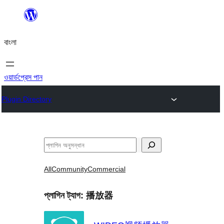
এড়িয়ে
কনটেন্টে
বাংলা
যান
ওয়ার্ডপ্রেস পান
Plugin Directory
অনুসন্ধান
All
Community
Commercial
প্লাগিন ট্যাগ:
播放器