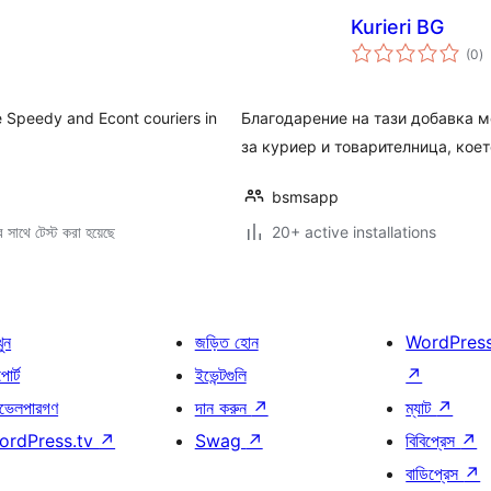
Kurieri BG
to
(0
)
ra
he Speedy and Econt couriers in
Благодарение на тази добавка 
за куриер и товарителница, кое
bsmsapp
সাথে টেস্ট করা হয়েছে
20+ active installations
খুন
জড়িত হোন
WordPres
োর্ট
ইভেন্টগুলি
↗
ভেলপারগণ
দান করুন
↗
ম্যাট
↗
ordPress.tv
↗
Swag
↗
বিবিপ্রেস
↗
বাডিপ্রেস
↗