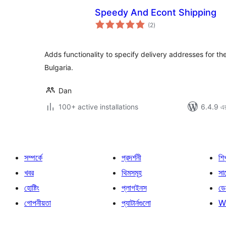
Speedy And Econt Shipping
total
(2
)
ratings
Adds functionality to specify delivery addresses for t
Bulgaria.
Dan
100+ active installations
6.4.9 এর 
সম্পর্কে
প্রদর্শনী
শি
খবর
থিমসমূহ
সাপ
হোষ্টিং
প্লাগইনস
ডে
গোপনীয়তা
প্যাটার্নগুলো
W