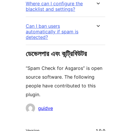
Where can I configure the
blacklist and settings?
Can I ban users
automatically if spam is
detected?
ডেভেলপার এবং কন্ট্রিবিউটর
“Spam Check for Asgaros” is open
source software. The following
people have contributed to this
plugin.
কন্ট্রিবিউটর
guidve
মেটা
Version
1.0.0