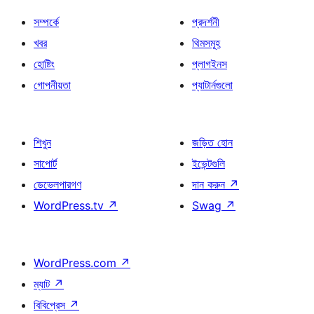
সম্পর্কে
প্রদর্শনী
খবর
থিমসমূহ
হোষ্টিং
প্লাগইনস
গোপনীয়তা
প্যাটার্নগুলো
শিখুন
জড়িত হোন
সাপোর্ট
ইভেন্টগুলি
ডেভেলপারগণ
দান করুন
↗
WordPress.tv
↗
Swag
↗
WordPress.com
↗
ম্যাট
↗
বিবিপ্রেস
↗