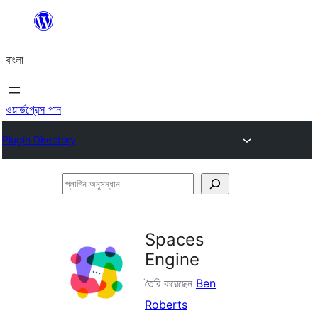
এড়িয়ে
কনটেন্টে
বাংলা
যান
ওয়ার্ডপ্রেস পান
Plugin Directory
প্লাগিন
অনুসন্ধান
Spaces
Engine
তৈরি করেছেন
Ben
Roberts