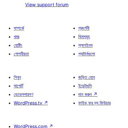
View support forum
সম্পর্কে
প্রদর্শনী
খবর
থিমসমূহ
হোষ্টিং
প্লাগইনস
গোপনীয়তা
প্যাটার্নগুলো
শিখুন
জড়িত হোন
সাপোর্ট
ইভেন্টগুলি
ডেভেলপারগণ
দান করুন
↗
WordPress.tv
↗
ফাইভ ফর দ্য ফিউচার
WordPress.com
↗