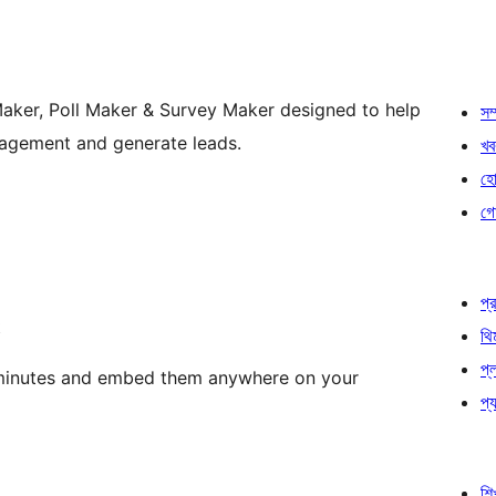
aker, Poll Maker & Survey Maker designed to help
সম্
gagement and generate leads.
খব
হোষ
গো
প্র
t
থি
প্
n minutes and embed them anywhere on your
প্য
শি