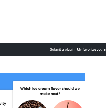
Submit a plugin
My favorites
Log in