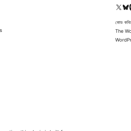
আমাদের X (আগের টুইটার) অ্যাকাউন্টে যান
আমাদের Bluesky অ্যাকাউন্টট
আমাদের
কোড কবি
s
The Wo
WordPr