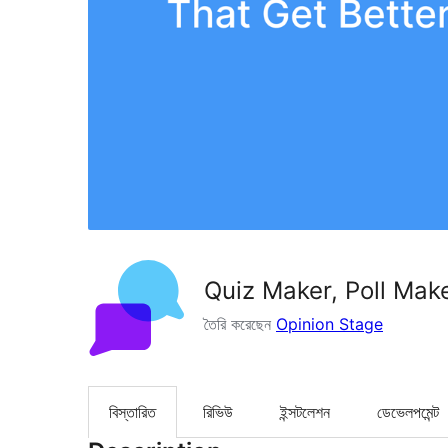
Quiz Maker, Poll Mak
তৈরি করেছেন
Opinion Stage
বিস্তারিত
রিভিউ
ইন্সটলেশন
ডেভেলপমেন্ট