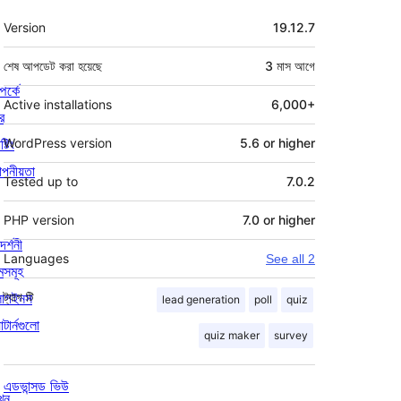
মেটা
Version
19.12.7
শেষ আপডেট করা হয়েছে
3 মাস
আগে
পর্কে
Active installations
6,000+
র
্টিং
WordPress version
5.6 or higher
পনীয়তা
Tested up to
7.0.2
PHP version
7.0 or higher
দর্শনী
Languages
See all 2
মসমূহ
লাগইনস
ট্যাগ
টি
lead generation
poll
quiz
াটার্নগুলো
quiz maker
survey
এডভান্সড ভিউ
খুন