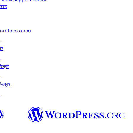
উচার
ordPress.com
↗
াট
↗
বিপ্রেস
↗
ডিপ্রেস
↗