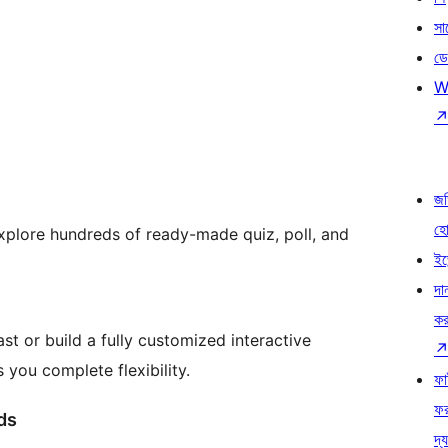
সা
ডে
W
জড
হ
xplore hundreds of ready-made quiz, poll, and
ইভ
দা
কর
t or build a fully customized interactive
you complete flexibility.
ফ
ফ
ds
দ্য