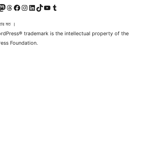
ি দেখুন
 মাস্টোডন অ্যাকাউন্টটি দেখুন
আমাদের থ্রেডস অ্যাকাউন্টটি দেখুন
আমাদের ফেসবুক পেজ দেখুন
আমাদের ইন্সটাগ্রাম অ্যাকাউন্ট দেখুন
আমাদের লিঙ্কডইন অ্যাকাউন্টে যান
আমাদের TikTok অ্যাকাউন্টটি দেখুন
আমাদের ইউটিউব চ্যানেলে যান
আমাদের টাম্বলার অ্যাকাউন্ট দেখুন
তার মত ।
rdPress® trademark is the intellectual property of the
ess Foundation.