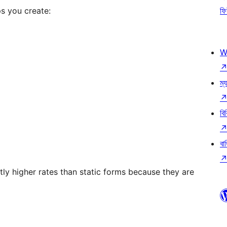
s you create:
ফি
W
ম্য
বি
বা
ntly higher rates than static forms because they are