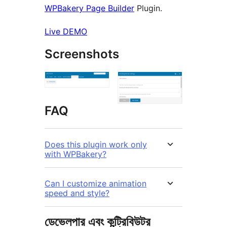
WPBakery Page Builder
Plugin.
Live DEMO
Screenshots
FAQ
Does this plugin work only
with WPBakery?
Can I customize animation
speed and style?
ডেভেলপার এবং কন্ট্রিবিউটর