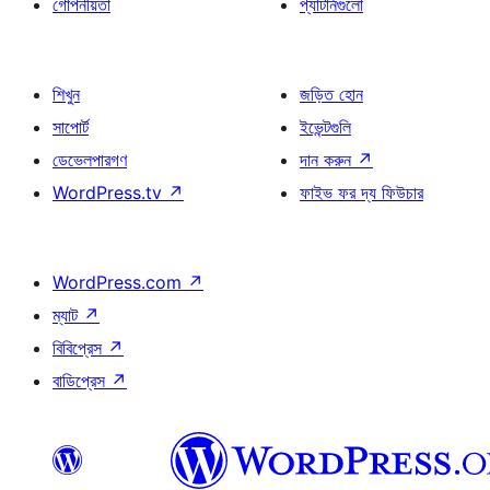
গোপনীয়তা
প্যাটার্নগুলো
শিখুন
জড়িত হোন
সাপোর্ট
ইভেন্টগুলি
ডেভেলপারগণ
দান করুন
↗
WordPress.tv
↗
ফাইভ ফর দ্য ফিউচার
WordPress.com
↗
ম্যাট
↗
বিবিপ্রেস
↗
বাডিপ্রেস
↗