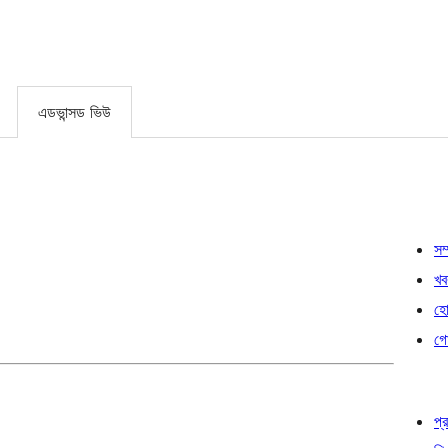
এডভান্সড ভিউ
সম্
খব
হোষ
গো
প্র