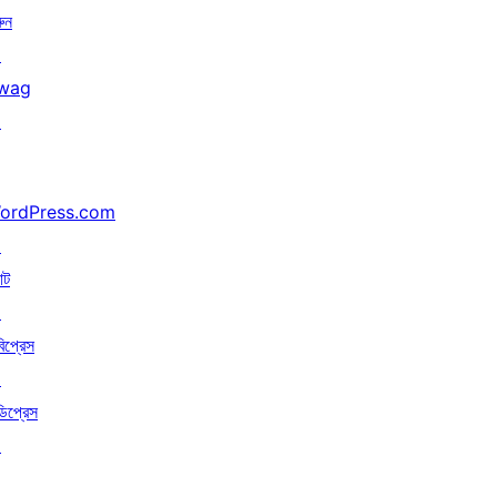
ুন
↗
wag
↗
ordPress.com
↗
াট
↗
বিপ্রেস
↗
ডিপ্রেস
↗