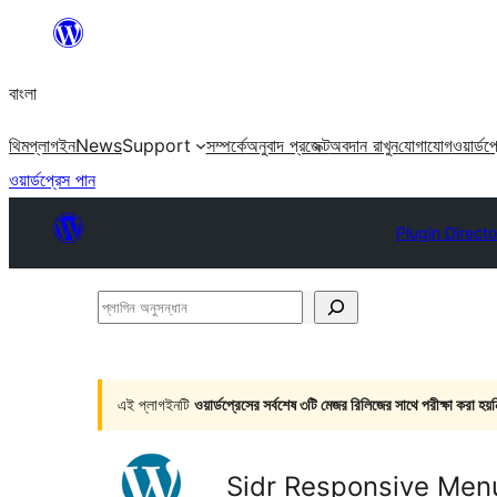
এড়িয়ে
কনটেন্টে
বাংলা
যান
থিম
প্লাগইন
News
Support
সম্পর্কে
অনুবাদ প্রজেক্ট
অবদান রাখুন
যোগাযোগ
ওয়ার্ডপ
ওয়ার্ডপ্রেস পান
Plugin Direct
প্লাগিন
অনুসন্ধান
এই প্লাগইনটি
ওয়ার্ডপ্রেসের সর্বশেষ ৩টি মেজর রিলিজের সাথে পরীক্ষা করা হয়ন
Sidr Responsive Men