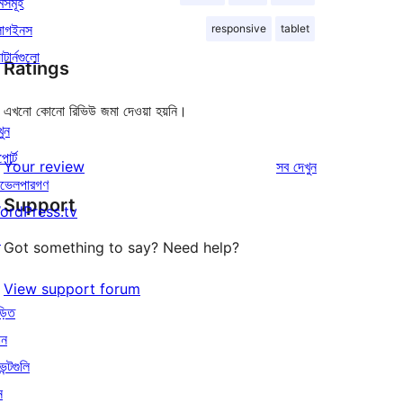
মসমূহ
লাগইনস
responsive
tablet
াটার্নগুলো
Ratings
এখনো কোনো রিভিউ জমা দেওয়া হয়নি।
খুন
পোর্ট
রিভিউ
Your review
সব
দেখুন
ভেলপারগণ
Support
ordPress.tv
↗
Got something to say? Need help?
View support forum
়িত
োন
েন্টগুলি
ন