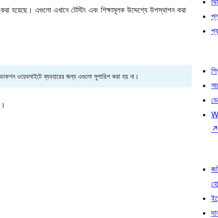
থি
া হয়েছে। এগুলো এখানে টেস্টিং এবং শিক্ষামূলক উদ্দেশ্যে উপস্থাপন করা
প্
প্য
শি
রোডাকশন ওয়েবসাইটে ব্যবহারের জন্য এগুলো সুপারিশ করা হয় না।
সা
ডে
ন।
W
জড
হ
ইভ
দা