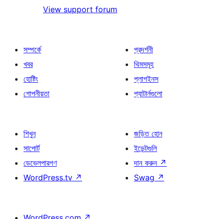
View support forum
সম্পর্কে
প্রদর্শনী
খবর
থিমসমূহ
হোষ্টিং
প্লাগইনস
গোপনীয়তা
প্যাটার্নগুলো
শিখুন
জড়িত হোন
সাপোর্ট
ইভেন্টগুলি
ডেভেলপারগণ
দান করুন
↗
WordPress.tv
↗
Swag
↗
WordPress.com
↗