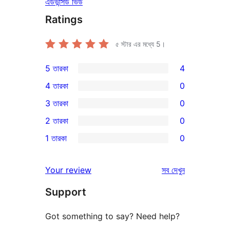
এডভান্সড ভিউ
Ratings
৫ স্টার এর মধ্যে
5
।
5 তারকা
4
4টি
4 তারকা
0
5-
0টি
3 তারকা
0
স্টার
4-
0টি
2 তারকা
0
রিভিউ
স্টার
3-
0টি
1 তারকা
0
রিভিউ
স্টার
2-
0টি
রিভিউ
স্টার
1-
রিভিউ
Your review
সব
দেখুন
রিভিউ
স্টার
Support
রিভিউ
Got something to say? Need help?