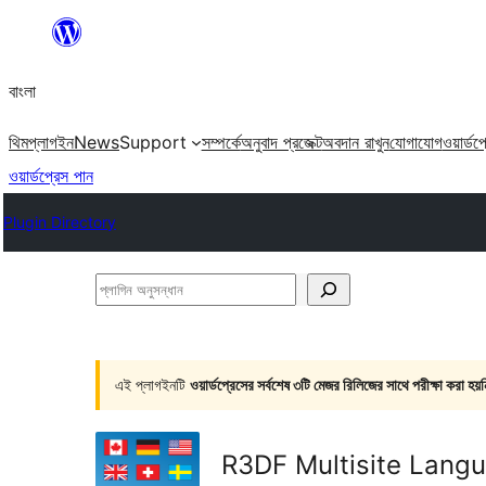
এড়িয়ে
কনটেন্টে
বাংলা
যান
থিম
প্লাগইন
News
Support
সম্পর্কে
অনুবাদ প্রজেক্ট
অবদান রাখুন
যোগাযোগ
ওয়ার্ডপ
ওয়ার্ডপ্রেস পান
Plugin Directory
প্লাগিন
অনুসন্ধান
এই প্লাগইনটি
ওয়ার্ডপ্রেসের সর্বশেষ ৩টি মেজর রিলিজের সাথে পরীক্ষা করা হয়ন
R3DF Multisite Langu