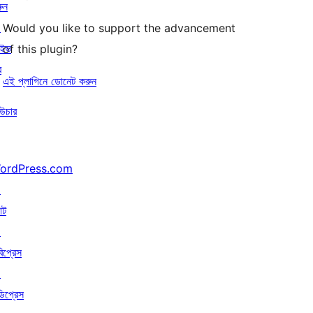
ুন
↗
Would you like to support the advancement
াইভ
of this plugin?
র
এই প্লাগিনে ডোনেট করুন
উচার
ordPress.com
↗
াট
↗
বিপ্রেস
↗
ডিপ্রেস