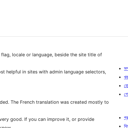
flag, locale or language, beside the site title of
সম্
ost helpful in sites with admin language selectors,
খব
হোষ
গো
luded. The French translation was created mostly to
প্র
t very good. If you can improve it, or provide
থি
 know.