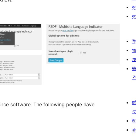
প্
প্য
শি
সা
ডে
W
জড
urce software. The following people have
হ
ইভ
দা