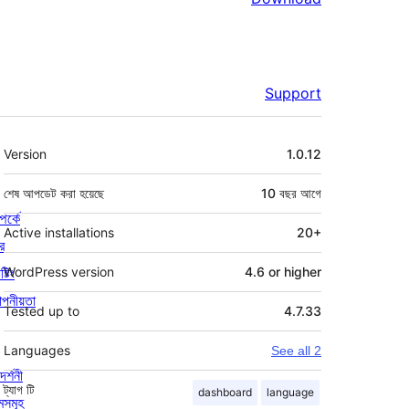
Support
মেটা
Version
1.0.12
শেষ আপডেট করা হয়েছে
10 বছর
আগে
পর্কে
Active installations
20+
র
্টিং
WordPress version
4.6 or higher
পনীয়তা
Tested up to
4.7.33
Languages
See all 2
দর্শনী
ট্যাগ
টি
dashboard
language
মসমূহ