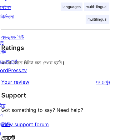
লাগইনস
languages
multi-lingual
াটার্নগুলো
multilingual
এডভান্সড ভিউ
খুন
Ratings
পোর্ট
ভেলপারগণ
এখনো কোনো রিভিউ জমা দেওয়া হয়নি।
ordPress.tv
↗
রিভিউ
Your review
সব
দেখুন
Support
়িত
Got something to say? Need help?
োন
েন্টগুলি
View support forum
ন
ডোনেট