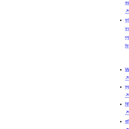
কর
ফ
ফ
দ্য
ফি
W
ম্য
বি
বা