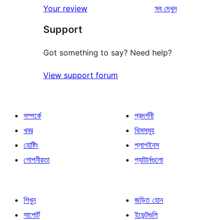
রিভিউ
Your review
সব
দেখুন
Support
Got something to say? Need help?
View support forum
সম্পর্কে
প্রদর্শনী
খবর
থিমসমূহ
হোষ্টিং
প্লাগইনস
গোপনীয়তা
প্যাটার্নগুলো
শিখুন
জড়িত হোন
সাপোর্ট
ইভেন্টগুলি