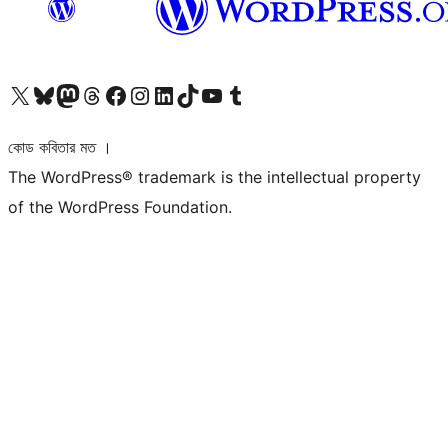
আমাদের X (আগের টুইটার) অ্যাকাউন্টে যান
আমাদের Bluesky অ্যাকাউন্টটি দেখুন
আমাদের মাস্টোডন অ্যাকাউন্টটি দেখুন
আমাদের থ্রেডস অ্যাকাউন্টটি দেখুন
আমাদের ফেসবুক পেজ দেখুন
আমাদের ইন্সটাগ্রাম অ্যাকাউন্ট দেখুন
আমাদের লিঙ্কডইন অ্যাকাউন্টে যান
আমাদের TikTok অ্যাকাউন্টটি দেখুন
আমাদের ইউটিউব চ্যানেলে যান
আমাদের টাম্বলার অ্যাকাউন্ট দেখুন
কোড কবিতার মত ।
The WordPress® trademark is the intellectual property
of the WordPress Foundation.