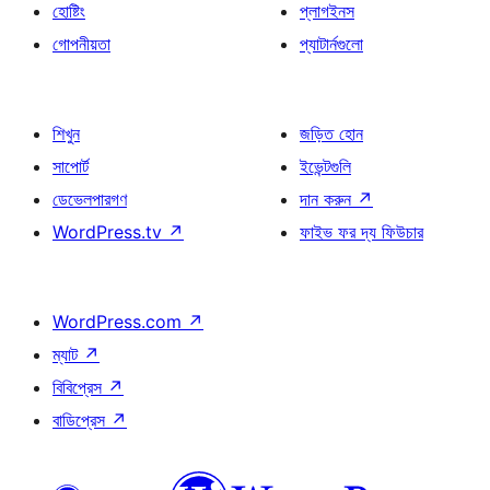
হোষ্টিং
প্লাগইনস
গোপনীয়তা
প্যাটার্নগুলো
শিখুন
জড়িত হোন
সাপোর্ট
ইভেন্টগুলি
ডেভেলপারগণ
দান করুন
↗
WordPress.tv
↗
ফাইভ ফর দ্য ফিউচার
WordPress.com
↗
ম্যাট
↗
বিবিপ্রেস
↗
বাডিপ্রেস
↗