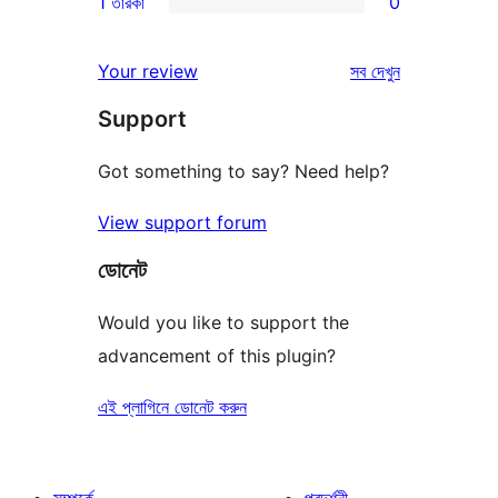
1 তারকা
0
রিভিউ
স্টার
2-
0টি
রিভিউ
স্টার
1-
রিভিউ
Your review
সব
দেখুন
রিভিউ
স্টার
Support
রিভিউ
Got something to say? Need help?
View support forum
ডোনেট
Would you like to support the
advancement of this plugin?
এই প্লাগিনে ডোনেট করুন
সম্পর্কে
প্রদর্শনী