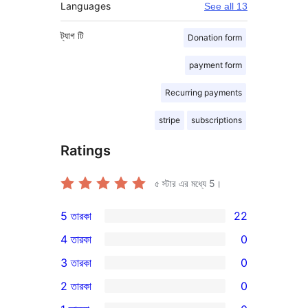
Languages
See all 13
ট্যাগ
টি
Donation form
payment form
Recurring payments
stripe
subscriptions
Ratings
৫ স্টার এর মধ্যে
5
।
5 তারকা
22
22টি
4 তারকা
0
5-
0টি
3 তারকা
0
স্টার
4-
0টি
2 তারকা
0
রিভিউ
স্টার
3-
0টি