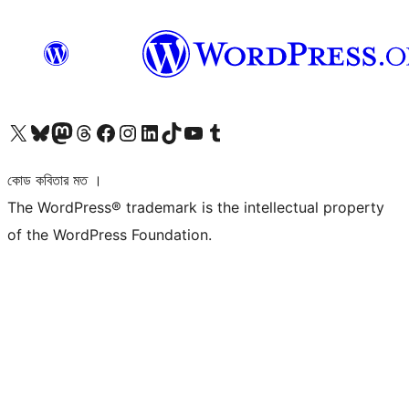
আমাদের X (আগের টুইটার) অ্যাকাউন্টে যান
আমাদের Bluesky অ্যাকাউন্টটি দেখুন
আমাদের মাস্টোডন অ্যাকাউন্টটি দেখুন
আমাদের থ্রেডস অ্যাকাউন্টটি দেখুন
আমাদের ফেসবুক পেজ দেখুন
আমাদের ইন্সটাগ্রাম অ্যাকাউন্ট দেখুন
আমাদের লিঙ্কডইন অ্যাকাউন্টে যান
আমাদের TikTok অ্যাকাউন্টটি দেখুন
আমাদের ইউটিউব চ্যানেলে যান
আমাদের টাম্বলার অ্যাকাউন্ট দেখুন
কোড কবিতার মত ।
The WordPress® trademark is the intellectual property
of the WordPress Foundation.