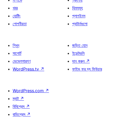
খবর
থিমসমূহ
হোষ্টিং
প্লাগইনস
গোপনীয়তা
প্যাটার্নগুলো
শিখুন
জড়িত হোন
সাপোর্ট
ইভেন্টগুলি
ডেভেলপারগণ
দান করুন
↗
WordPress.tv
↗
ফাইভ ফর দ্য ফিউচার
WordPress.com
↗
ম্যাট
↗
বিবিপ্রেস
↗
বাডিপ্রেস
↗