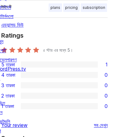
লাগইনস
ট্যাগ
টি
plans
pricing
subscription
াটার্নগুলো
এডভান্সড ভিউ
Ratings
খুন
পোর্ট
৫ স্টার এর মধ্যে
5
।
ভেলপারগণ
5 তারকা
1
1টি
ordPress.tv
4 তারকা
0
5-
↗
0টি
3 তারকা
0
স্টার
4-
0টি
2 তারকা
0
রিভিউ
স্টার
3-
0টি
়িত
1 তারকা
0
রিভিউ
স্টার
2-
0টি
োন
রিভিউ
স্টার
1-
েন্টগুলি
রিভিউ
Your review
সব
দেখুন
রিভিউ
স্টার
ন