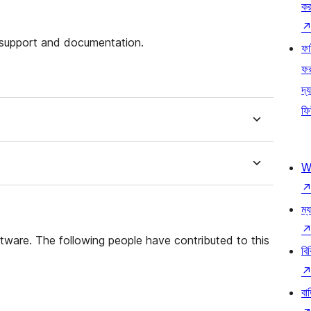
কর
 support and documentation.
ফ
ফ
দ্য
ফি
W
ম্য
tware. The following people have contributed to this
বি
বা