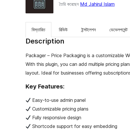
তৈরি করেছেন
Md Jahirul Islam
বিস্তারিত
রিভিউ
ইন্সটলেশন
ডেভেলপমেন্ট
Description
Packager – Price Packaging is a customizable Word
With this plugin, you can add multiple pricing pla
layout. Ideal for businesses offering subscriptio
Key Features:
Easy-to-use admin panel
Customizable pricing plans
Fully responsive design
Shortcode support for easy embedding