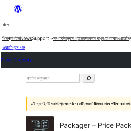
এড়িয়ে
কনটেন্টে
বাংলা
যান
থিম
প্লাগইন
News
Support
সম্পর্কে
অনুবাদ প্রজেক্ট
অবদান রাখুন
যোগাযোগ
ওয়ার্ডপ্
ওয়ার্ডপ্রেস পান
Plugin Directory
প্লাগিন
অনুসন্ধান
এই প্লাগইনটি
ওয়ার্ডপ্রেসের সর্বশেষ ৩টি মেজর রিলিজের সাথে পরীক্ষা করা হয়ন
Packager – Price Pac