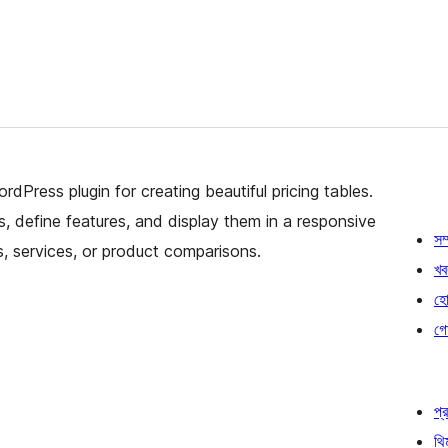
Press plugin for creating beautiful pricing tables.
ns, define features, and display them in a responsive
সম্
ns, services, or product comparisons.
খব
হোষ
গো
প্র
থি