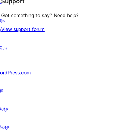
Support
রিভিউ
ুন
↗
Got something to say? Need help?
াইভ
View support forum
র
উচার
ordPress.com
↗
াট
↗
বিপ্রেস
↗
ডিপ্রেস