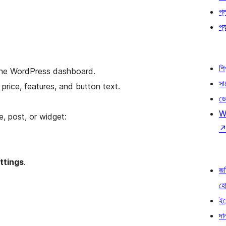
প্
প্য
শি
the WordPress dashboard.
সা
 price, features, and button text.
ডে
W
 post, or widget:
ttings
.
জড
হ
ইভ
দা