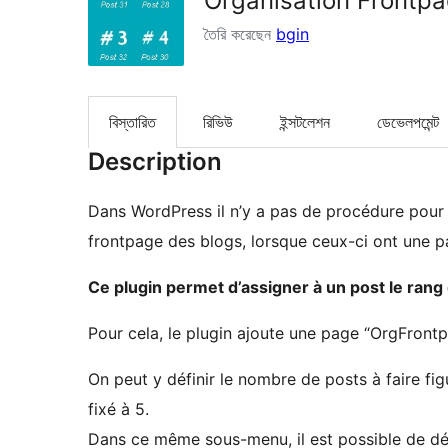
Organisation Frontp
তৈরি করেছেন
bgin
বিস্তারিত
রিভিউ
ইন্সটলেশন
ডেভেলপমেন্ট
Description
Dans WordPress il n’y a pas de procédure pour d
frontpage des blogs, lorsque ceux-ci ont une pa
Ce plugin permet d’assigner à un post le rang q
Pour cela, le plugin ajoute une page “OrgFront
On peut y définir le nombre de posts à faire fig
fixé à 5.
Dans ce même sous-menu, il est possible de déf