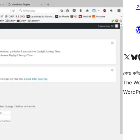
আমাদের X (আগের টুইটার) অ্যাকাউন্টে যান
আমাদের Bluesky অ্যাকাউন্টট
আমাদের
কোড কবি
The Wo
WordPr