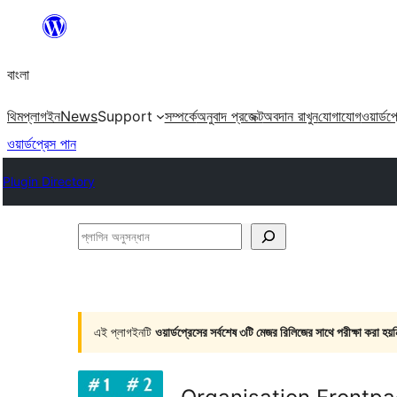
এড়িয়ে
কনটেন্টে
বাংলা
যান
থিম
প্লাগইন
News
Support
সম্পর্কে
অনুবাদ প্রজেক্ট
অবদান রাখুন
যোগাযোগ
ওয়ার্ডপ
ওয়ার্ডপ্রেস পান
Plugin Directory
প্লাগিন
অনুসন্ধান
এই প্লাগইনটি
ওয়ার্ডপ্রেসের সর্বশেষ ৩টি মেজর রিলিজের সাথে পরীক্ষা করা হয়ন