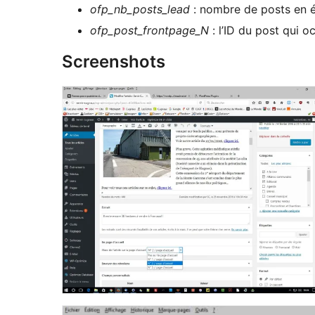
ofp_nb_posts_lead
: nombre de posts en é
ofp_post_frontpage_N
: l’ID du post qui o
Screenshots