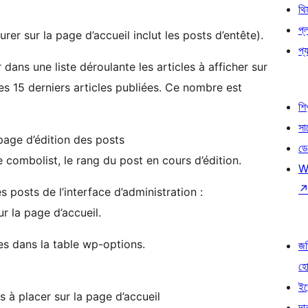
থি
প্
er sur la page d’accueil inclut les posts d’entête).
প্য
dans une liste déroulante les articles à afficher sur
 les 15 derniers articles publiées. Ce nombre est
শি
সা
page d’édition des posts
ডে
 combolist, le rang du post en cours d’édition.
W
s posts de l’interface d’administration :
ur la page d’accueil.
s dans la table wp-options.
জড
হ
ইভ
 à placer sur la page d’accueil
দা