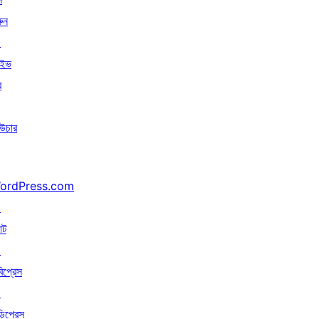
ুন
↗
াইভ
র
উচার
ordPress.com
↗
াট
↗
বিপ্রেস
↗
ডিপ্রেস