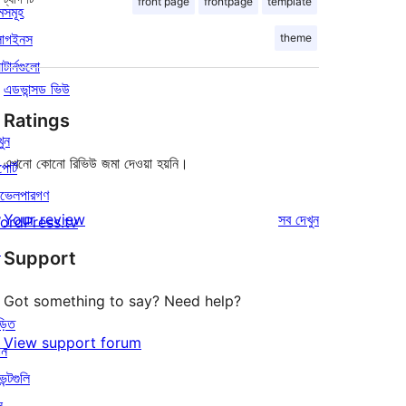
front page
frontpage
template
মসমূহ
লাগইনস
theme
াটার্নগুলো
এডভান্সড ভিউ
Ratings
খুন
এখনো কোনো রিভিউ জমা দেওয়া হয়নি।
পোর্ট
ভেলপারগণ
রিভিউ
Your review
সব
দেখুন
ordPress.tv
↗
Support
Got something to say? Need help?
়িত
View support forum
োন
েন্টগুলি
ন