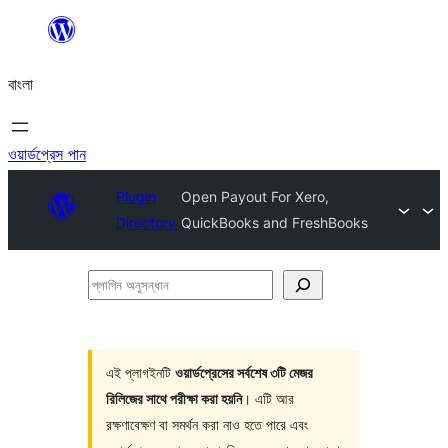
এড়িয়ে
কনটেন্টে
বাংলা
যান
ওয়ার্ডপ্রেস পান
Plugin
Open Payout For Xero,
Directory
QuickBooks and FreshBooks
প্লাগিন
অনুসন্ধান
এই প্লাগইনটি
ওয়ার্ডপ্রেসের সর্বশেষ ৩টি মেজর
রিলিজের সাথে পরীক্ষা করা হয়নি
। এটি আর
রক্ষণাবেক্ষণ বা সমর্থন করা নাও হতে পারে এবং