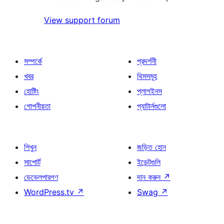
View support forum
সম্পর্কে
প্রদর্শনী
খবর
থিমসমূহ
হোষ্টিং
প্লাগইনস
গোপনীয়তা
প্যাটার্নগুলো
শিখুন
জড়িত হোন
সাপোর্ট
ইভেন্টগুলি
ডেভেলপারগণ
দান করুন
↗
WordPress.tv
↗
Swag
↗