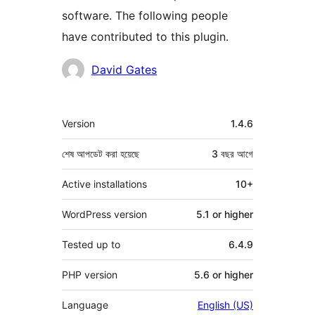
software. The following people
have contributed to this plugin.
কন্ট্রিবিউটর
David Gates
মেটা
Version
1.4.6
শেষ আপডেট করা হয়েছে
3 বছর
আগে
Active installations
10+
WordPress version
5.1 or higher
Tested up to
6.4.9
PHP version
5.6 or higher
Language
English (US)