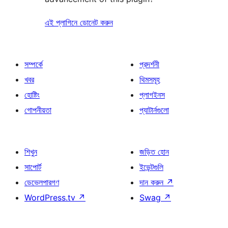
এই প্লাগিনে ডোনেট করুন
সম্পর্কে
প্রদর্শনী
খবর
থিমসমূহ
হোষ্টিং
প্লাগইনস
গোপনীয়তা
প্যাটার্নগুলো
শিখুন
জড়িত হোন
সাপোর্ট
ইভেন্টগুলি
ডেভেলপারগণ
দান করুন
↗
WordPress.tv
↗
Swag
↗