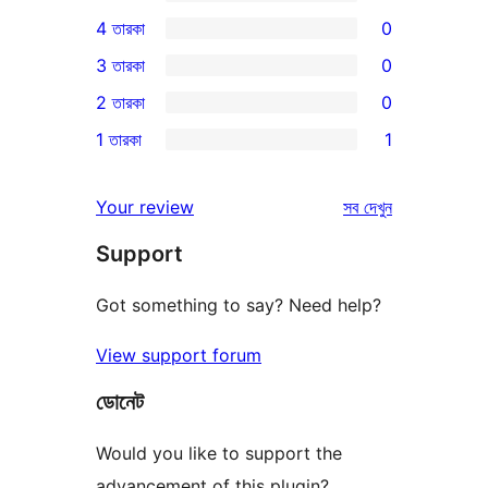
12টি
4 তারকা
0
5-
0টি
3 তারকা
0
স্টার
4-
0টি
2 তারকা
0
রিভিউ
স্টার
3-
0টি
1 তারকা
1
রিভিউ
স্টার
2-
1টি
রিভিউ
স্টার
1-
রিভিউ
Your review
সব
দেখুন
রিভিউ
স্টার
Support
রিভিউ
Got something to say? Need help?
View support forum
ডোনেট
Would you like to support the
advancement of this plugin?