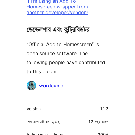
if I’m using an Add To
Homescreen wrapper from
another developer/vendor?
ডেভেলপার এবং কন্ট্রিবিউটর
“Official Add to Homescreen” is
open source software. The
following people have contributed
to this plugin.
কন্ট্রিবিউটর
wordcubiq
মেটা
Version
1.1.3
শেষ আপডেট করা হয়েছে
12 বছর
আগে
Active installations
200+