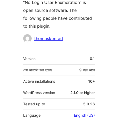
“No Login User Enumeration” is
open source software. The
following people have contributed
to this plugin.
কন্ট্রিবিউটর
thomaskonrad
মেটা
Version
0.1
শেষ আপডেট করা হয়েছে
9 বছর
আগে
Active installations
10+
WordPress version
2.1.0 or higher
Tested up to
5.0.26
Language
English (US)