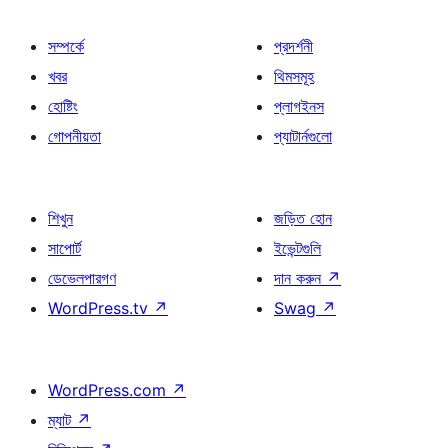
সম্পর্কে
প্রদর্শনী
খবর
থিমসমূহ
হোষ্টিং
প্লাগইনস
গোপনীয়তা
প্যাটার্নগুলো
শিখুন
জড়িত হোন
সাপোর্ট
ইভেন্টগুলি
ডেভেলপারগণ
দান করুন
↗
WordPress.tv
↗
Swag
↗
WordPress.com
↗
ম্যাট
↗