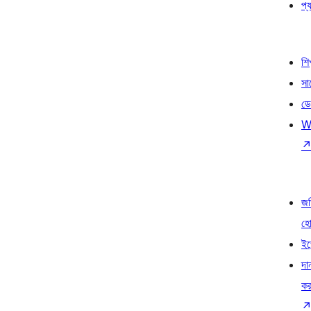
প্য
শি
সা
ডে
W
জড
হ
ইভ
দা
কর