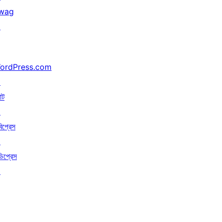
wag
↗
ordPress.com
↗
াট
↗
বিপ্রেস
↗
ডিপ্রেস
↗