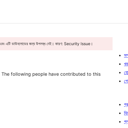
ছে এবং এটি ডাউনলোডের জন্য উপলব্ধ নেই। কারণ: Security Issue।
সম্
খব
হোষ
 The following people have contributed to this
গো
প্র
থি
প্