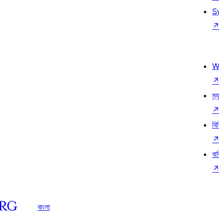
S
W
ম্য
বি
বা
বাংলা