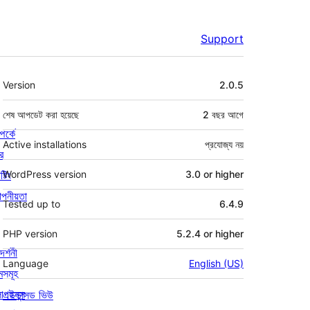
Support
মেটা
Version
2.0.5
শেষ আপডেট করা হয়েছে
2 বছর
আগে
পর্কে
Active installations
প্রযোজ্য নয়
র
্টিং
WordPress version
3.0 or higher
পনীয়তা
Tested up to
6.4.9
PHP version
5.2.4 or higher
দর্শনী
Language
English (US)
মসমূহ
লাগইনস
এডভান্সড ভিউ