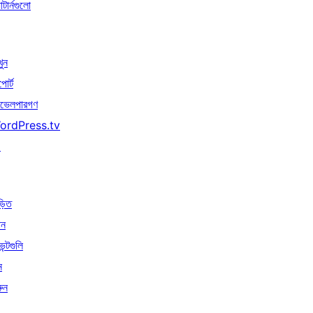
াটার্নগুলো
খুন
পোর্ট
ভেলপারগণ
ordPress.tv
↗
়িত
োন
েন্টগুলি
ন
ুন
↗