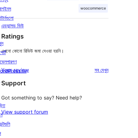
লাগইনস
woocommerce
াটার্নগুলো
এডভান্সড ভিউ
Ratings
খুন
এখনো কোনো রিভিউ জমা দেওয়া হয়নি।
পোর্ট
ভেলপারগণ
রিভিউ
Your review
সব
দেখুন
ordPress.tv
↗
Support
Got something to say? Need help?
়িত
View support forum
োন
েন্টগুলি
ন