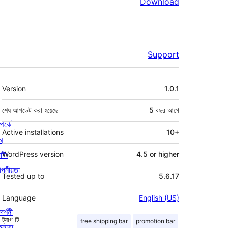
Download
Support
মেটা
Version
1.0.1
শেষ আপডেট করা হয়েছে
5 বছর
আগে
পর্কে
Active installations
10+
র
্টিং
WordPress version
4.5 or higher
পনীয়তা
Tested up to
5.6.17
Language
English (US)
দর্শনী
ট্যাগ
টি
free shipping bar
promotion bar
মসমূহ