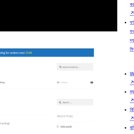
কর
ফ
ফ
দ্য
ফি
W
ম্য
বি
বা