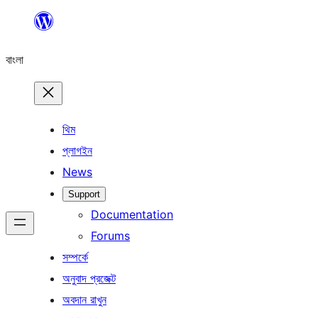
এড়িয়ে
কনটেন্টে
বাংলা
যান
থিম
প্লাগইন
News
Support
Documentation
Forums
সম্পর্কে
অনুবাদ প্রজেক্ট
অবদান রাখুন