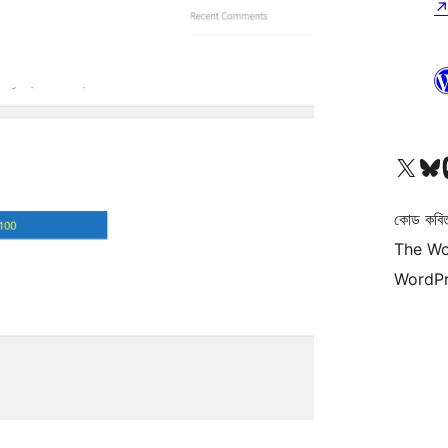
আমাদের X (আগের টুইটার) অ্যাকাউন্টে যান
আমাদের Bluesky অ্যাকাউন্টট
আমাদের
কোড কবি
The Wo
WordPr