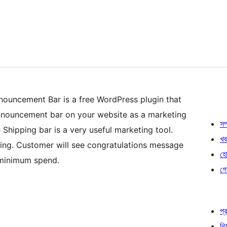
ouncement Bar is a free WordPress plugin that
 announcement bar on your website as a marketing
সম্
 Shipping bar is a very useful marketing tool.
খব
ing. Customer will see congratulations message
হোষ
 minimum spend.
গো
প্র
থি