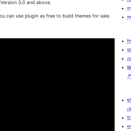
Version 3.0 and above.
প্
u can use plugin as free to build themes for sale.
প্য
শি
সা
ডে
W
জড
হ
ইভ
দা