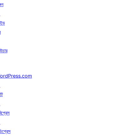
ুন
↗
াইভ
র
উচার
ordPress.com
↗
াট
↗
বিপ্রেস
↗
ডিপ্রেস