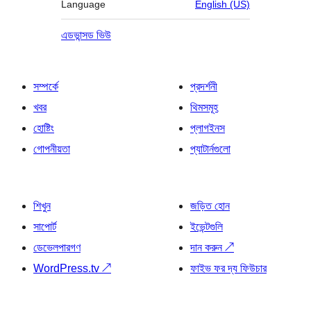
Language
English (US)
এডভান্সড ভিউ
সম্পর্কে
প্রদর্শনী
খবর
থিমসমূহ
হোষ্টিং
প্লাগইনস
গোপনীয়তা
প্যাটার্নগুলো
শিখুন
জড়িত হোন
সাপোর্ট
ইভেন্টগুলি
ডেভেলপারগণ
দান করুন
↗
WordPress.tv
↗
ফাইভ ফর দ্য ফিউচার