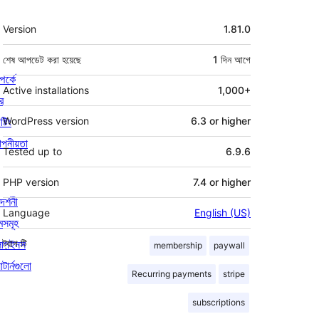
মেটা
Version
1.81.0
শেষ আপডেট করা হয়েছে
1 দিন
আগে
পর্কে
Active installations
1,000+
র
্টিং
WordPress version
6.3 or higher
পনীয়তা
Tested up to
6.9.6
PHP version
7.4 or higher
দর্শনী
Language
English (US)
মসমূহ
লাগইনস
ট্যাগ
টি
membership
paywall
াটার্নগুলো
Recurring payments
stripe
subscriptions