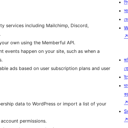
শি
সা
ডে
rty services including Mailchimp, Discord,
W
.
your own using the Memberful API.
nt events happen on your site, such as when a
s.
জড
sable ads based on user subscription plans and user
হ
ইভ
দা
কর
ship data to WordPress or import a list of your
S
 account permissions.