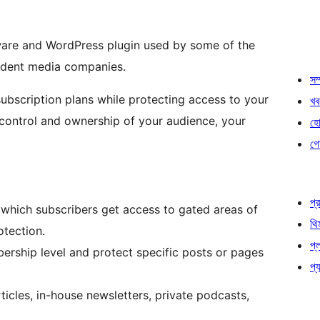
ware and WordPress plugin used by some of the
endent media companies.
সম্
 subscription plans while protecting access to your
খব
 control and ownership of your audience, your
হোষ
গো
প্র
which subscribers get access to gated areas of
থি
otection.
প্
ership level and protect specific posts or pages
প্য
icles, in-house newsletters, private podcasts,