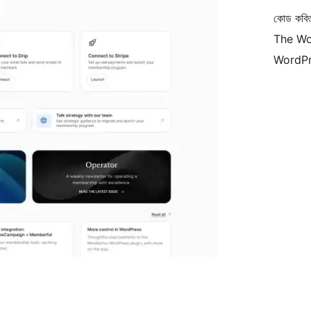
কোড কবি
The Wo
WordPr