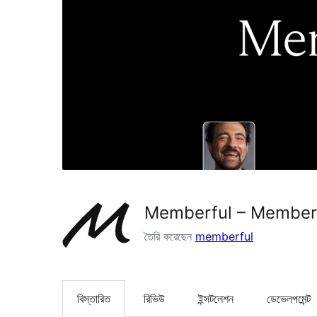
Memberful – Members
তৈরি করেছেন
memberful
বিস্তারিত
রিভিউ
ইন্সটলেশন
ডেভেলপমেন্ট