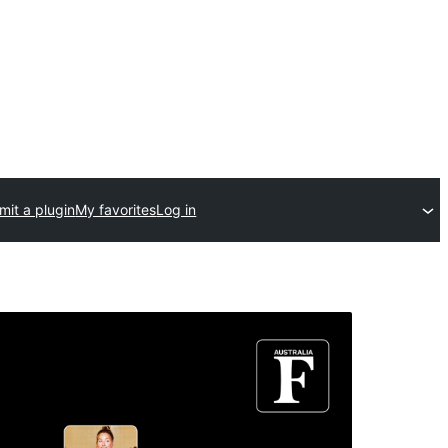
mit a plugin
My favorites
Log in