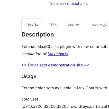
তৈরি করেছেন
maxicharts
বিস্তারিত
রিভিউ
ইন্সটলেশন
ডেভেলপমেন্ট
Description
Extends MaxiCharts plugin with new color sets i
installation of
Maxicharts
.
>> Color sets demonstration site <<
Usage
Extend color sets available in MaxiCharts with
color_set
:
[d310,d320,d320b,d320c,nivo,Greys,dark2,set