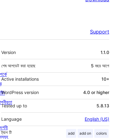
Support
মেটা
Version
1.1.0
শেষ আপডেট করা হয়েছে
5 বছর
আগে
পর্কে
Active installations
10+
র
্টিং
WordPress version
4.0 or higher
পনীয়তা
Tested up to
5.8.13
Language
English (US)
দর্শনী
ট্যাগ
টি
add
add on
colors
মসমূহ