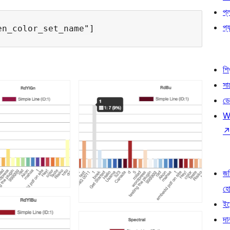
প্
প্য
শি
সা
ডে
W
জড
হ
ইভ
দা