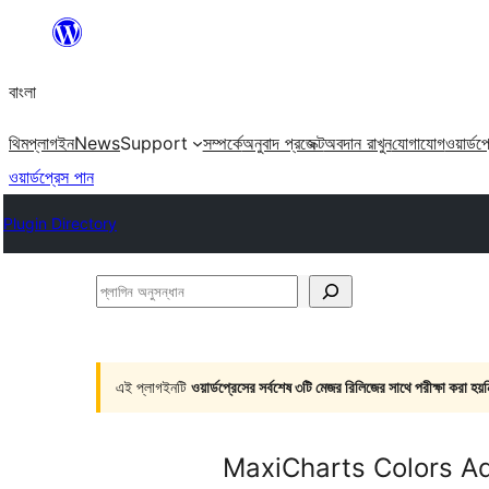
এড়িয়ে
কনটেন্টে
বাংলা
যান
থিম
প্লাগইন
News
Support
সম্পর্কে
অনুবাদ প্রজেক্ট
অবদান রাখুন
যোগাযোগ
ওয়ার্ডপ
ওয়ার্ডপ্রেস পান
Plugin Directory
প্লাগিন
অনুসন্ধান
এই প্লাগইনটি
ওয়ার্ডপ্রেসের সর্বশেষ ৩টি মেজর রিলিজের সাথে পরীক্ষা করা হয়ন
MaxiCharts Colors A