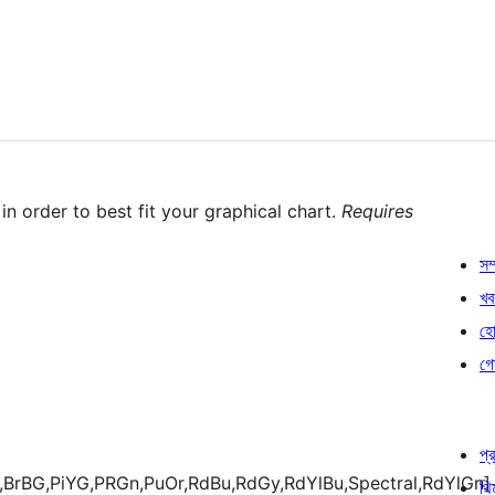
n order to best fit your graphical chart.
Requires
সম্
খব
হোষ
গো
প্র
1,BrBG,PiYG,PRGn,PuOr,RdBu,RdGy,RdYlBu,Spectral,RdYlGn]
থি