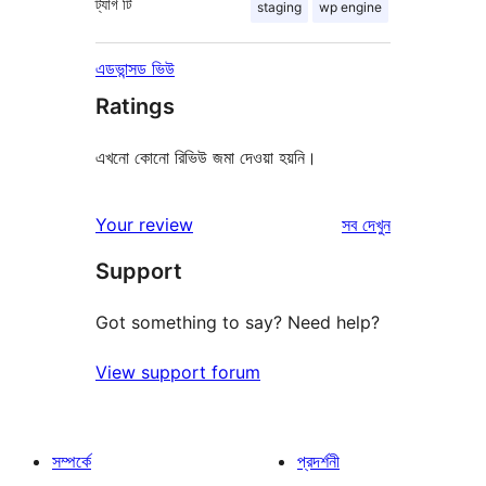
ট্যাগ
টি
staging
wp engine
এডভান্সড ভিউ
Ratings
এখনো কোনো রিভিউ জমা দেওয়া হয়নি।
রিভিউ
Your review
সব
দেখুন
Support
Got something to say? Need help?
View support forum
সম্পর্কে
প্রদর্শনী