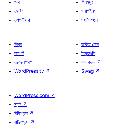
খবর
থিমসমূহ
হোষ্টিং
প্লাগইনস
গোপনীয়তা
প্যাটার্নগুলো
শিখুন
জড়িত হোন
সাপোর্ট
ইভেন্টগুলি
ডেভেলপারগণ
দান করুন
↗
WordPress.tv
↗
Swag
↗
WordPress.com
↗
ম্যাট
↗
বিবিপ্রেস
↗
বাডিপ্রেস
↗