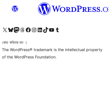
আমাদের X (আগের টুইটার) অ্যাকাউন্টে যান
আমাদের Bluesky অ্যাকাউন্টটি দেখুন
আমাদের মাস্টোডন অ্যাকাউন্টটি দেখুন
আমাদের থ্রেডস অ্যাকাউন্টটি দেখুন
আমাদের ফেসবুক পেজ দেখুন
আমাদের ইন্সটাগ্রাম অ্যাকাউন্ট দেখুন
আমাদের লিঙ্কডইন অ্যাকাউন্টে যান
আমাদের TikTok অ্যাকাউন্টটি দেখুন
আমাদের ইউটিউব চ্যানেলে যান
আমাদের টাম্বলার অ্যাকাউন্ট দেখুন
কোড কবিতার মত ।
The WordPress® trademark is the intellectual property
of the WordPress Foundation.