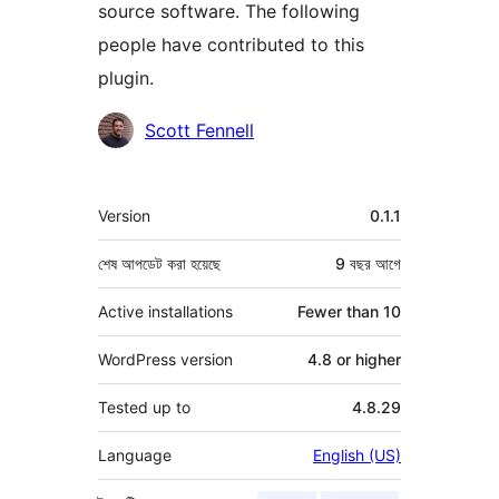
source software. The following
people have contributed to this
plugin.
কন্ট্রিবিউটর
Scott Fennell
মেটা
Version
0.1.1
শেষ আপডেট করা হয়েছে
9 বছর
আগে
Active installations
Fewer than 10
WordPress version
4.8 or higher
Tested up to
4.8.29
Language
English (US)