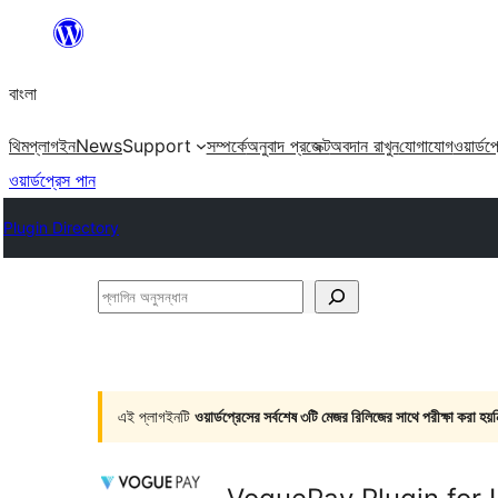
এড়িয়ে
কনটেন্টে
বাংলা
যান
থিম
প্লাগইন
News
Support
সম্পর্কে
অনুবাদ প্রজেক্ট
অবদান রাখুন
যোগাযোগ
ওয়ার্ডপ
ওয়ার্ডপ্রেস পান
Plugin Directory
প্লাগিন
অনুসন্ধান
এই প্লাগইনটি
ওয়ার্ডপ্রেসের সর্বশেষ ৩টি মেজর রিলিজের সাথে পরীক্ষা করা হয়ন