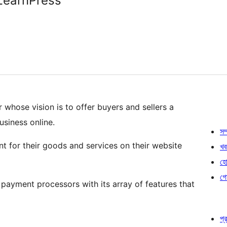
LearnPress
whose vision is to offer buyers and sellers a
siness online.
সম্
 for their goods and services on their website
খব
হোষ
গো
 payment processors with its array of features that
প্র