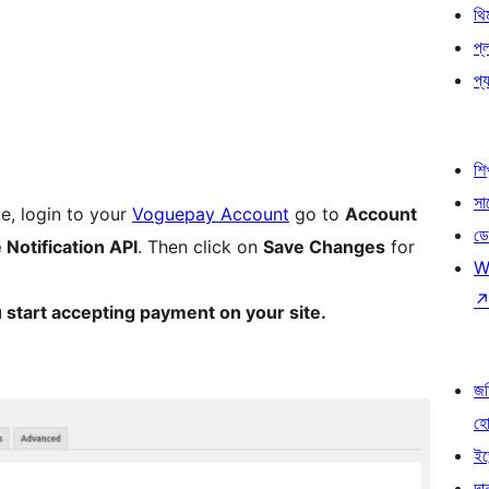
থি
প্
প্য
শি
সা
e, login to your
Voguepay Account
go to
Account
ডে
 Notification API
. Then click on
Save Changes
for
W
ou start accepting payment on your site.
জড
হ
ইভ
দা