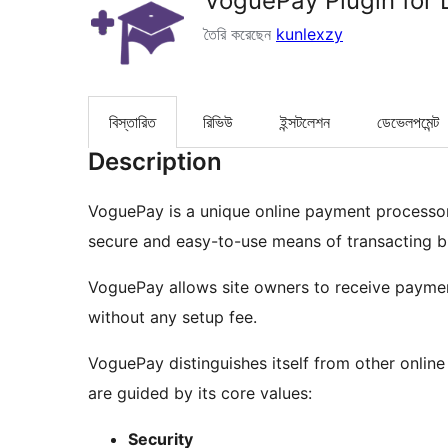
VoguePay Plugin for 
তৈরি করেছেন
kunlexzy
বিস্তারিত
রিভিউ
ইন্সটলেশন
ডেভেলপমেন্ট
Description
VoguePay is a unique online payment processor 
secure and easy-to-use means of transacting bu
VoguePay allows site owners to receive payment
without any setup fee.
VoguePay distinguishes itself from other online
are guided by its core values:
Security