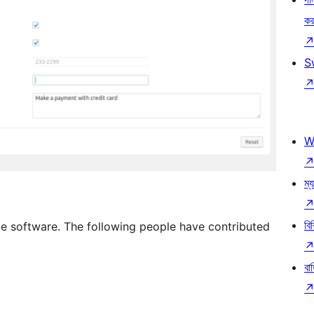
কর
S
W
ম্য
বি
ce software. The following people have contributed
বা