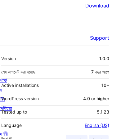
Download
Support
মেটা
Version
1.0.0
শেষ আপডেট করা হয়েছে
7 বছর
আগে
পর্কে
Active installations
10+
র
্টিং
WordPress version
4.0 or higher
পনীয়তা
Tested up to
5.1.23
Language
English (US)
দর্শনী
ট্যাগ
টি