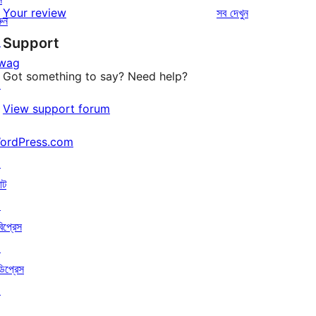
রিভিউ
Your review
সব
দেখুন
রিভিউ
ুন
স্টার
↗
Support
রিভিউ
wag
Got something to say? Need help?
↗
View support forum
ordPress.com
↗
াট
↗
বিপ্রেস
↗
ডিপ্রেস
↗