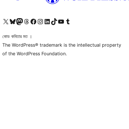
আমাদের X (আগের টুইটার) অ্যাকাউন্টে যান
আমাদের Bluesky অ্যাকাউন্টটি দেখুন
আমাদের মাস্টোডন অ্যাকাউন্টটি দেখুন
আমাদের থ্রেডস অ্যাকাউন্টটি দেখুন
আমাদের ফেসবুক পেজ দেখুন
আমাদের ইন্সটাগ্রাম অ্যাকাউন্ট দেখুন
আমাদের লিঙ্কডইন অ্যাকাউন্টে যান
আমাদের TikTok অ্যাকাউন্টটি দেখুন
আমাদের ইউটিউব চ্যানেলে যান
আমাদের টাম্বলার অ্যাকাউন্ট দেখুন
কোড কবিতার মত ।
The WordPress® trademark is the intellectual property
of the WordPress Foundation.