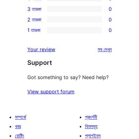
5-
0টি
3 তারকা
0
স্টার
4-
0টি
2 তারকা
0
রিভিউ
স্টার
3-
0টি
1 তারকা
0
রিভিউ
স্টার
2-
0টি
রিভিউ
স্টার
1-
রিভিউ
Your review
সব
দেখুন
রিভিউ
স্টার
Support
রিভিউ
Got something to say? Need help?
View support forum
সম্পর্কে
প্রদর্শনী
খবর
থিমসমূহ
হোষ্টিং
প্লাগইনস