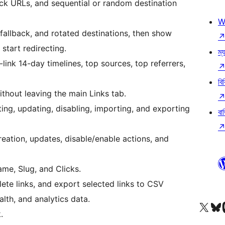
back URLs, and sequential or random destination
W
fallback, and rotated destinations, then show
start redirecting.
ম্য
link 14-day timelines, top sources, top referrers,
বি
without leaving the main Links tab.
ting, updating, disabling, importing, and exporting
বা
eation, updates, disable/enable actions, and
ame, Slug, and Clicks.
elete links, and export selected links to CSV
alth, and analytics data.
আমাদের X (আগের টুইটার) অ্যাকাউন্টে যান
আমাদের Bluesky অ্যাকাউন্টট
আমাদের
.