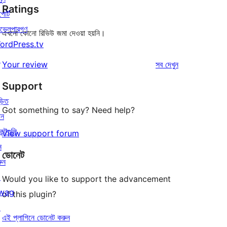
Ratings
পোর্ট
ভেলপারগণ
এখনো কোনো রিভিউ জমা দেওয়া হয়নি।
ordPress.tv
↗
রিভিউ
Your review
সব
দেখুন
Support
়িত
Got something to say? Need help?
োন
েন্টগুলি
View support forum
ন
ডোনেট
ুন
↗
Would you like to support the advancement
wag
of this plugin?
↗
এই প্লাগিনে ডোনেট করুন