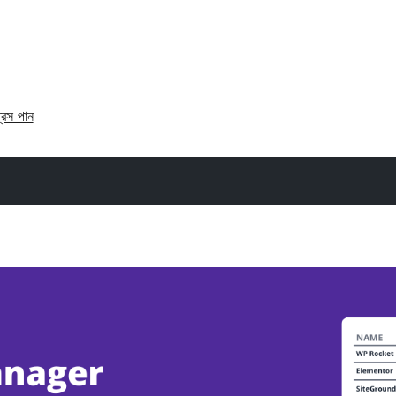
্রেস পান