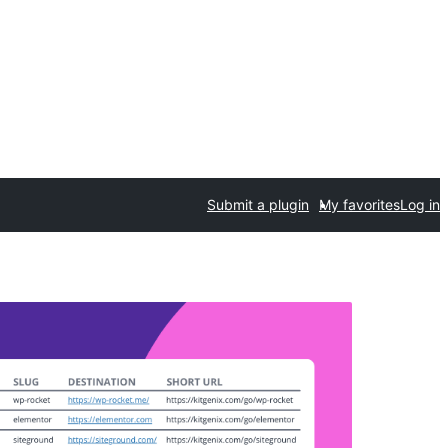
Submit a plugin
My favorites
Log in