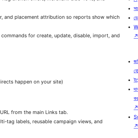
সা
rer, and placement attribution so reports show which
ডে
W
commands for create, update, disable, import, and
জড
হ
ইভ
directs happen on your site)
দা
কর
 URL from the main Links tab.
S
lti-tag labels, reusable campaign views, and