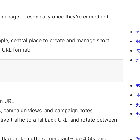
to manage — especially once they’re embedded
সম্
ple, central place to create and manage short
খব
an URL format:
হোষ
গো
প্র
থি
on URL
প্
ags, campaign views, and campaign notes
প্য
ive traffic to a fallback URL, and rotate between
 flag broken offers, merchant-side 404s, and
শি