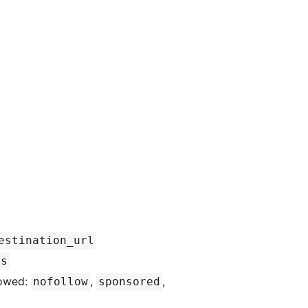
estination_url
ks
lowed:
,
,
nofollow
sponsored