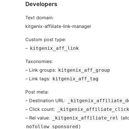
Developers
Text domain:
kitgenix-affiliate-link-manager
Custom post type:
–
kitgenix_aff_link
Taxonomies:
– Link groups:
kitgenix_aff_group
– Link tags:
kitgenix_aff_tag
Post meta:
– Destination URL:
_kitgenix_affiliate_d
– Click count:
_kitgenix_affiliate_clic
– Rel value:
(al
_kitgenix_affiliate_rel
)
nofollow sponsored