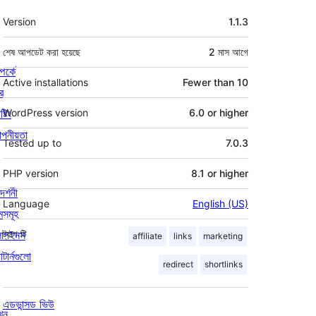
মেটা
Version
1.1.3
শেষ আপডেট করা হয়েছে
2 মাস
আগে
পর্কে
Active installations
Fewer than 10
র
্টিং
WordPress version
6.0 or higher
পনীয়তা
Tested up to
7.0.3
PHP version
8.1 or higher
দর্শনী
Language
English (US)
মসমূহ
লাগইনস
ট্যাগ
টি
affiliate
links
marketing
াটার্নগুলো
redirect
shortlinks
এডভান্সড ভিউ
খুন