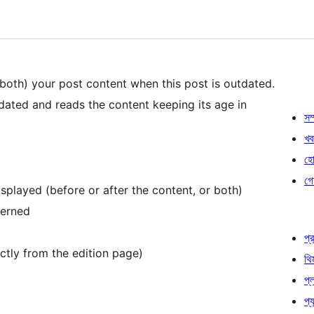
 both) your post content when this post is outdated.
tdated and reads the content keeping its age in
সম্
খব
হোষ
গো
played (before or after the content, or both)
cerned
প্র
ctly from the edition page)
থি
প্
প্য