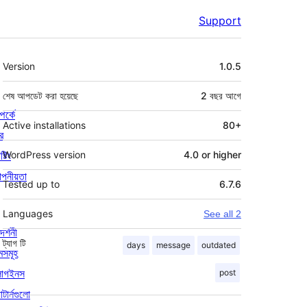
Support
মেটা
Version
1.0.5
শেষ আপডেট করা হয়েছে
2 বছর
আগে
পর্কে
Active installations
80+
র
্টিং
WordPress version
4.0 or higher
পনীয়তা
Tested up to
6.7.6
Languages
See all 2
দর্শনী
ট্যাগ
টি
days
message
outdated
মসমূহ
লাগইনস
post
াটার্নগুলো