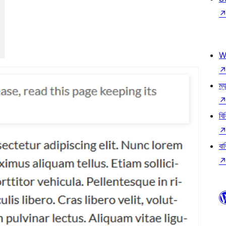
W
ম্য
বি
বা