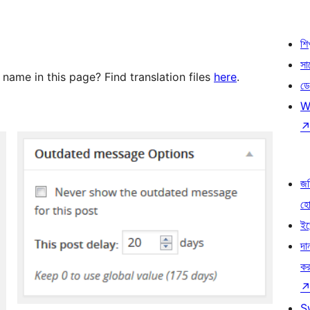
শি
সা
 name in this page? Find translation files
here
.
ডে
W
জড
হ
ইভ
দা
কর
S