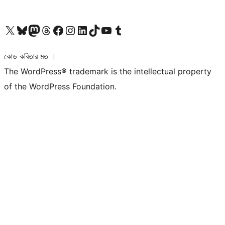
আমাদের X (আগের টুইটার) অ্যাকাউন্টে যান
আমাদের Bluesky অ্যাকাউন্টটি দেখুন
আমাদের মাস্টোডন অ্যাকাউন্টটি দেখুন
আমাদের থ্রেডস অ্যাকাউন্টটি দেখুন
আমাদের ফেসবুক পেজ দেখুন
আমাদের ইন্সটাগ্রাম অ্যাকাউন্ট দেখুন
আমাদের লিঙ্কডইন অ্যাকাউন্টে যান
আমাদের TikTok অ্যাকাউন্টটি দেখুন
আমাদের ইউটিউব চ্যানেলে যান
আমাদের টাম্বলার অ্যাকাউন্ট দেখুন
কোড কবিতার মত ।
The WordPress® trademark is the intellectual property
of the WordPress Foundation.