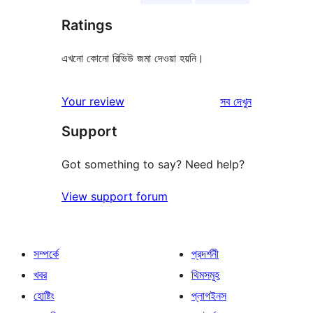
Ratings
এখনো কোনো রিভিউ জমা দেওয়া হয়নি।
রিভিউ
Your review
সব
দেখুন
Support
Got something to say? Need help?
View support forum
সম্পর্কে
প্রদর্শনী
খবর
থিমসমূহ
হোষ্টিং
প্লাগইনস