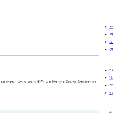
সম্
খব
হোষ
গো
প্র
থি
া হয়েছে। এগুলো এখানে টেস্টিং এবং শিক্ষামূলক উদ্দেশ্যে উপস্থাপন করা
প্
প্য