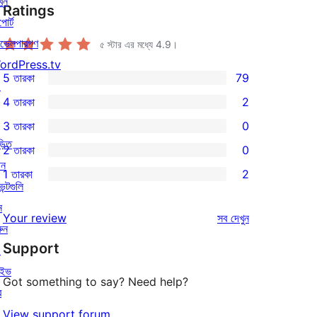
খুন
Ratings
পোর্ট
ভেলপারগণ
৫ স্টার এর মধ্যে
4.9
।
ordPress.tv
5 তারকা
79
↗
79টি
4 তারকা
2
5-
2টি
3 তারকা
0
স্টার
4-
0টি
়িত
2 তারকা
0
রিভিউ
স্টার
3-
0টি
োন
1 তারকা
2
রিভিউ
স্টার
2-
2টি
েন্টগুলি
রিভিউ
স্টার
1-
ন
রিভিউ
Your review
সব
দেখুন
রিভিউ
স্টার
ুন
Support
রিভিউ
↗
াইভ
Got something to say? Need help?
র
View support forum