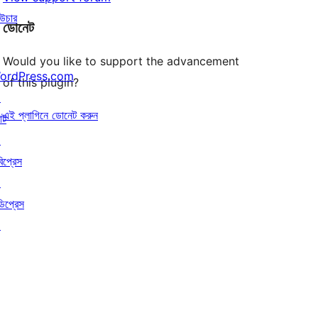
উচার
ডোনেট
Would you like to support the advancement
ordPress.com
of this plugin?
↗
এই প্লাগিনে ডোনেট করুন
াট
↗
বিপ্রেস
↗
ডিপ্রেস
↗