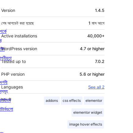
মেটা
Version
1.4.5
শেষ আপডেট করা হয়েছে
1 মাস
আগে
পর্কে
Active installations
40,000+
র
্টিং
WordPress version
4.7 or higher
পনীয়তা
Tested up to
7.0.2
PHP version
5.6 or higher
দর্শনী
Languages
See all 2
মসমূহ
লাগইনস
ট্যাগ
টি
addons
css effects
elementor
াটার্নগুলো
elementor widget
image hover effects