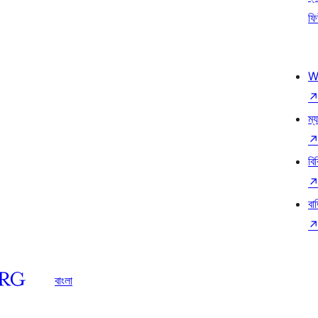
ফি
W
ম্য
বি
বা
বাংলা