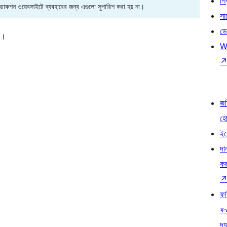
শি
রোডাকশন ওয়েবসাইটে ব্যবহারের জন্য এগুলো সুপারিশ করা হয় না।
সা
ডে
ন।
W
জড
হ
ইভ
দা
কর
ফ
ফ
দ্য