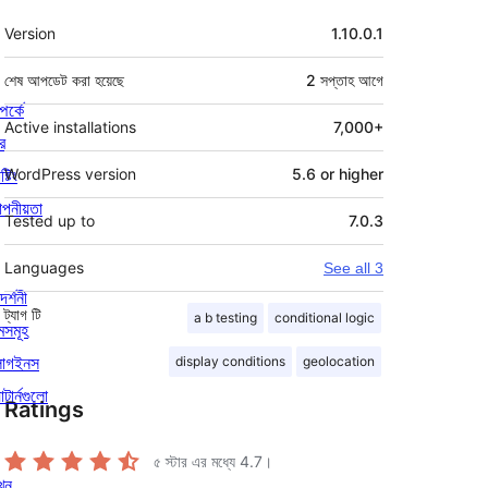
মেটা
Version
1.10.0.1
শেষ আপডেট করা হয়েছে
2 সপ্তাহ
আগে
পর্কে
Active installations
7,000+
র
্টিং
WordPress version
5.6 or higher
পনীয়তা
Tested up to
7.0.3
Languages
See all 3
দর্শনী
ট্যাগ
টি
a b testing
conditional logic
মসমূহ
লাগইনস
display conditions
geolocation
াটার্নগুলো
Ratings
৫ স্টার এর মধ্যে
4.7
।
খুন