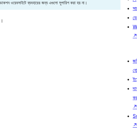
রোডাকশন ওয়েবসাইটে ব্যবহারের জন্য এগুলো সুপারিশ করা হয় না।
সা
ডে
ন।
W
জড
হ
ইভ
দা
কর
S