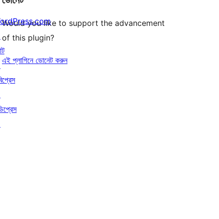
ordPress.com
Would you like to support the advancement
↗
of this plugin?
াট
এই প্লাগিনে ডোনেট করুন
↗
বিপ্রেস
↗
ডিপ্রেস
↗