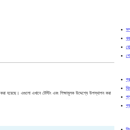
সম্
খব
হোষ
গো
প্র
থি
া হয়েছে। এগুলো এখানে টেস্টিং এবং শিক্ষামূলক উদ্দেশ্যে উপস্থাপন করা
প্
প্য
শি