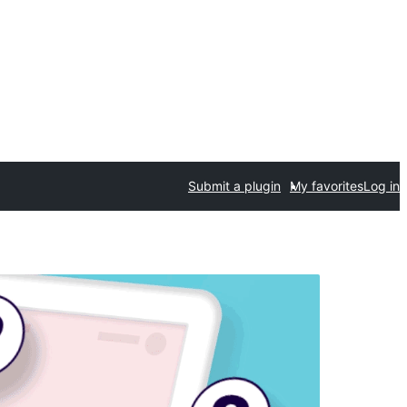
Submit a plugin
My favorites
Log in