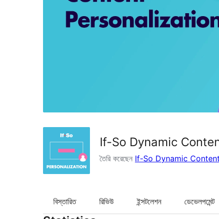
If-So Dynamic Conten
তৈরি করেছেন
If-So Dynamic Conten
বিস্তারিত
রিভিউ
ইন্সটলেশন
ডেভেলপমেন্ট