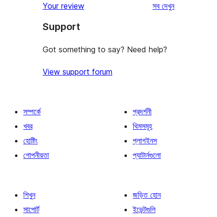
রিভিউ
Your review
সব
দেখুন
Support
Got something to say? Need help?
View support forum
সম্পর্কে
প্রদর্শনী
খবর
থিমসমূহ
হোষ্টিং
প্লাগইনস
গোপনীয়তা
প্যাটার্নগুলো
শিখুন
জড়িত হোন
সাপোর্ট
ইভেন্টগুলি