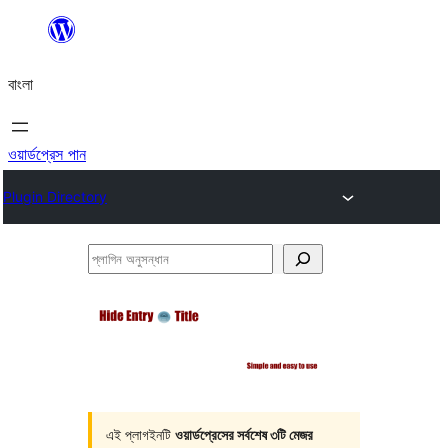
এড়িয়ে
কনটেন্টে
বাংলা
যান
ওয়ার্ডপ্রেস পান
Plugin Directory
প্লাগিন
অনুসন্ধান
এই প্লাগইনটি
ওয়ার্ডপ্রেসের সর্বশেষ ৩টি মেজর