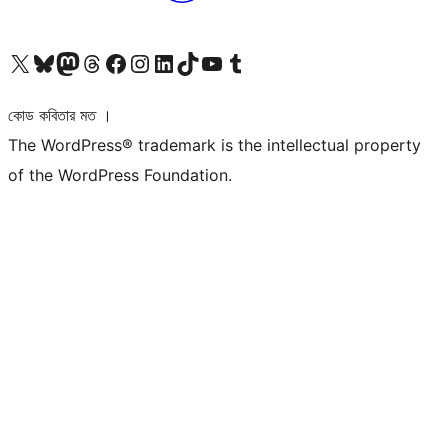
আমাদের X (আগের টুইটার) অ্যাকাউন্টে যান
আমাদের Bluesky অ্যাকাউন্টটি দেখুন
আমাদের মাস্টোডন অ্যাকাউন্টটি দেখুন
আমাদের থ্রেডস অ্যাকাউন্টটি দেখুন
আমাদের ফেসবুক পেজ দেখুন
আমাদের ইন্সটাগ্রাম অ্যাকাউন্ট দেখুন
আমাদের লিঙ্কডইন অ্যাকাউন্টে যান
আমাদের TikTok অ্যাকাউন্টটি দেখুন
আমাদের ইউটিউব চ্যানেলে যান
আমাদের টাম্বলার অ্যাকাউন্ট দেখুন
কোড কবিতার মত ।
The WordPress® trademark is the intellectual property
of the WordPress Foundation.