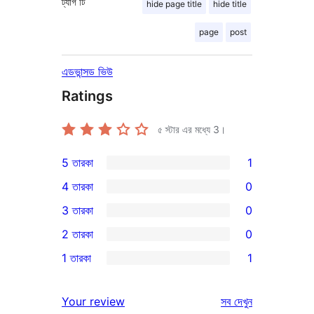
ট্যাগ
টি
hide page title
hide title
page
post
এডভান্সড ভিউ
Ratings
৫ স্টার এর মধ্যে
3
।
5 তারকা
1
1টি
4 তারকা
0
5-
0টি
3 তারকা
0
স্টার
4-
0টি
2 তারকা
0
রিভিউ
স্টার
3-
0টি
1 তারকা
1
রিভিউ
স্টার
2-
1টি
রিভিউ
স্টার
1-
রিভিউ
Your review
সব
দেখুন
রিভিউ
স্টার