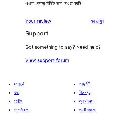
এখনো কোনো রিভিউ জমা দেওয়া হয়নি।
রিভিউ
Your review
সব
দেখুন
Support
Got something to say? Need help?
View support forum
সম্পর্কে
প্রদর্শনী
খবর
থিমসমূহ
হোষ্টিং
প্লাগইনস
গোপনীয়তা
প্যাটার্নগুলো