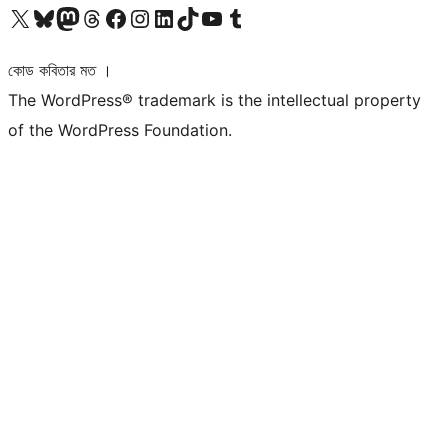
আমাদের X (আগের টুইটার) অ্যাকাউন্টে যান
আমাদের Bluesky অ্যাকাউন্টটি দেখুন
আমাদের মাস্টোডন অ্যাকাউন্টটি দেখুন
আমাদের থ্রেডস অ্যাকাউন্টটি দেখুন
আমাদের ফেসবুক পেজ দেখুন
আমাদের ইন্সটাগ্রাম অ্যাকাউন্ট দেখুন
আমাদের লিঙ্কডইন অ্যাকাউন্টে যান
আমাদের TikTok অ্যাকাউন্টটি দেখুন
আমাদের ইউটিউব চ্যানেলে যান
আমাদের টাম্বলার অ্যাকাউন্ট দেখুন
কোড কবিতার মত ।
The WordPress® trademark is the intellectual property
of the WordPress Foundation.