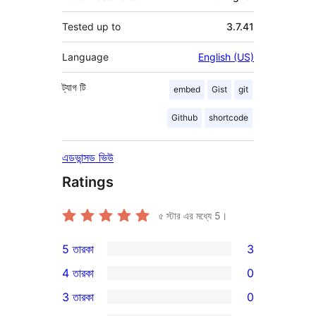
Tested up to
3.7.41
Language
English (US)
ট্যাগ
টি
embed
Gist
git
Github
shortcode
এডভান্সড ভিউ
Ratings
৫ স্টার এর মধ্যে
5
।
5 তারকা
3
3টি
4 তারকা
0
5-
0টি
3 তারকা
0
স্টার
4-
0টি