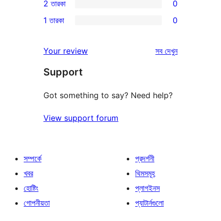
2 তারকা
0
রিভিউ
স্টার
3-
0টি
1 তারকা
0
রিভিউ
স্টার
2-
0টি
রিভিউ
স্টার
1-
রিভিউ
Your review
সব
দেখুন
রিভিউ
স্টার
Support
রিভিউ
Got something to say? Need help?
View support forum
সম্পর্কে
প্রদর্শনী
খবর
থিমসমূহ
হোষ্টিং
প্লাগইনস
গোপনীয়তা
প্যাটার্নগুলো