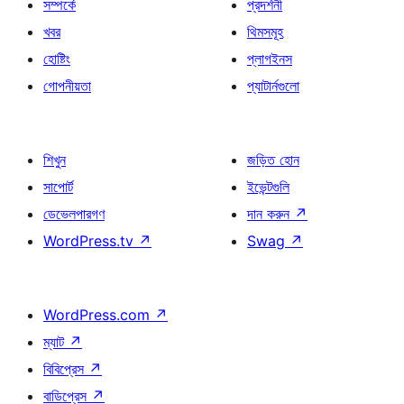
সম্পর্কে
প্রদর্শনী
খবর
থিমসমূহ
হোষ্টিং
প্লাগইনস
গোপনীয়তা
প্যাটার্নগুলো
শিখুন
জড়িত হোন
সাপোর্ট
ইভেন্টগুলি
ডেভেলপারগণ
দান করুন
↗
WordPress.tv
↗
Swag
↗
WordPress.com
↗
ম্যাট
↗
বিবিপ্রেস
↗
বাডিপ্রেস
↗