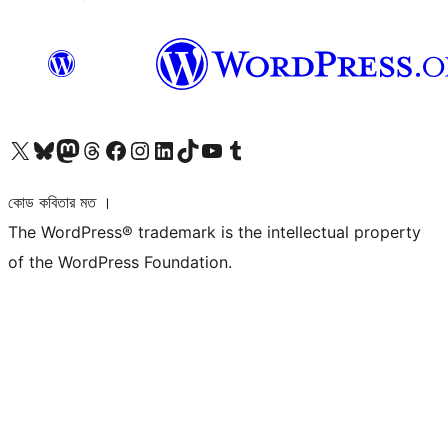
আমাদের X (আগের টুইটার) অ্যাকাউন্টে যান
আমাদের Bluesky অ্যাকাউন্টটি দেখুন
আমাদের মাস্টোডন অ্যাকাউন্টটি দেখুন
আমাদের থ্রেডস অ্যাকাউন্টটি দেখুন
আমাদের ফেসবুক পেজ দেখুন
আমাদের ইন্সটাগ্রাম অ্যাকাউন্ট দেখুন
আমাদের লিঙ্কডইন অ্যাকাউন্টে যান
আমাদের TikTok অ্যাকাউন্টটি দেখুন
আমাদের ইউটিউব চ্যানেলে যান
আমাদের টাম্বলার অ্যাকাউন্ট দেখুন
কোড কবিতার মত ।
The WordPress® trademark is the intellectual property
of the WordPress Foundation.