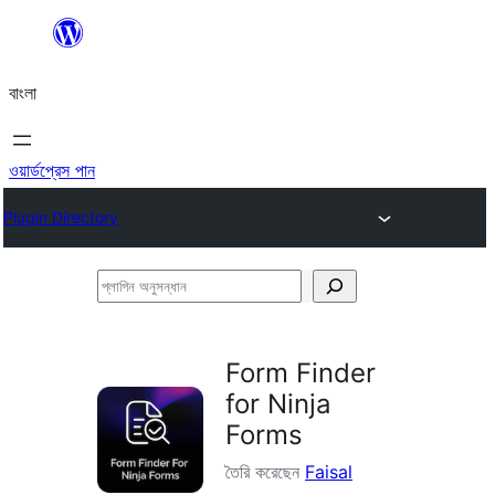
এড়িয়ে
কনটেন্টে
বাংলা
যান
ওয়ার্ডপ্রেস পান
Plugin Directory
প্লাগিন
অনুসন্ধান
Form Finder
for Ninja
Forms
তৈরি করেছেন
Faisal