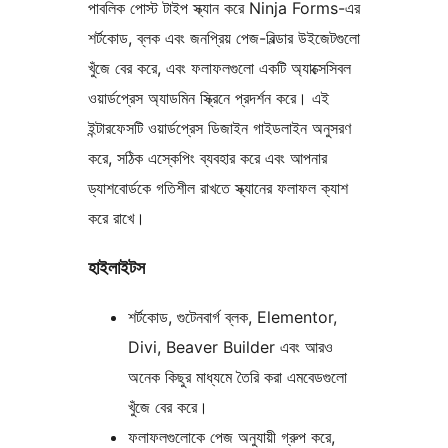
পাবলিক পোস্ট টাইপ স্ক্যান করে Ninja Forms-এর
শর্টকোড, ব্লক এবং জনপ্রিয় পেজ-বিল্ডার উইজেটগুলো
খুঁজে বের করে, এবং ফলাফলগুলো একটি অ্যাক্সেসিবল
ওয়ার্ডপ্রেস অ্যাডমিন স্ক্রিনে প্রদর্শন করে। এই
ইন্টারফেসটি ওয়ার্ডপ্রেস ডিজাইন গাইডলাইন অনুসরণ
করে, সঠিক এস্কেপিং ব্যবহার করে এবং আপনার
ড্যাশবোর্ডকে গতিশীল রাখতে স্ক্যানের ফলাফল ক্যাশ
করে রাখে।
হাইলাইটস
শর্টকোড, গুটেনবার্গ ব্লক, Elementor,
Divi, Beaver Builder এবং আরও
অনেক কিছুর মাধ্যমে তৈরি করা এমবেডগুলো
খুঁজে বের করে।
ফলাফলগুলোকে পেজ অনুযায়ী গ্রুপ করে,