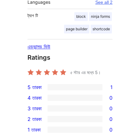
Languages
See all 2
ট্যাগ
টি
block
ninja forms
page builder
shortcode
এডভান্সড ভিউ
Ratings
৫ স্টার এর মধ্যে
5
।
5 তারকা
1
1টি
4 তারকা
0
5-
0টি
3 তারকা
0
স্টার
4-
0টি
2 তারকা
0
রিভিউ
স্টার
3-
0টি
1 তারকা
0
রিভিউ
স্টার
2-
0টি