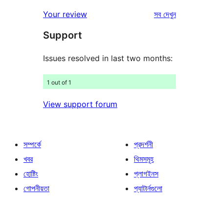
রিভিউ
স্টার
1-
রিভিউ
Your review
সব
দেখুন
রিভিউ
স্টার
Support
রিভিউ
Issues resolved in last two months:
1 out of 1
View support forum
সম্পর্কে
প্রদর্শনী
খবর
থিমসমূহ
হোষ্টিং
প্লাগইনস
গোপনীয়তা
প্যাটার্নগুলো