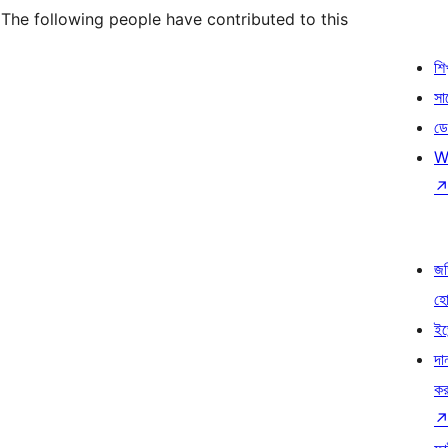
 The following people have contributed to this
শি
সা
ডে
W
জড
হ
ইভ
দা
কর