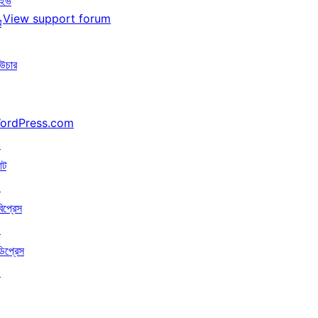
াইভ
View support forum
র
উচার
ordPress.com
↗
াট
↗
বিপ্রেস
↗
ডিপ্রেস
↗