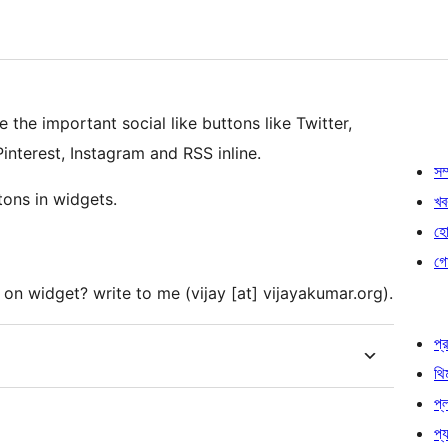
e the important social like buttons like Twitter,
interest, Instagram and RSS inline.
সম্
tons in widgets.
খব
হোষ
গো
on widget? write to me (vijay [at] vijayakumar.org).
প্র
থি
প্
প্য