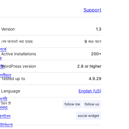
Support
মেটা
Version
1.3
শেষ আপডেট করা হয়েছে
9 বছর
আগে
পর্কে
Active installations
200+
র
্টিং
WordPress version
2.8 or higher
পনীয়তা
Tested up to
4.9.29
Language
English (US)
দর্শনী
ট্যাগ
টি
follow me
follow us
মসমূহ
লাগইনস
social widget
াটার্নগুলো