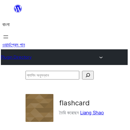
এড়িয়ে
কনটেন্টে
বাংলা
যান
ওয়ার্ডপ্রেস পান
Plugin Directory
প্লাগিন
অনুসন্ধান
flashcard
তৈরি করেছেন
Liang Shao