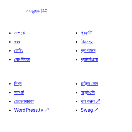
এডভান্সড ভিউ
সম্পর্কে
প্রদর্শনী
খবর
থিমসমূহ
হোষ্টিং
প্লাগইনস
গোপনীয়তা
প্যাটার্নগুলো
শিখুন
জড়িত হোন
সাপোর্ট
ইভেন্টগুলি
ডেভেলপারগণ
দান করুন
↗
WordPress.tv
↗
Swag
↗