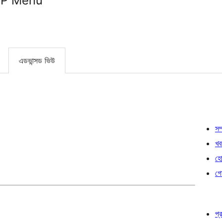
WP Menu
এডভান্সড ভিউ
সম্
খব
হোষ
গো
প্র