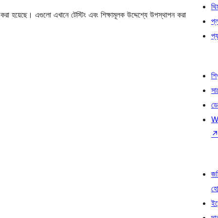
থি
া হয়েছে। এগুলো এখানে টেস্টিং এবং শিক্ষামূলক উদ্দেশ্যে উপস্থাপন করা
প্
প্য
শি
সা
ডে
W
জড
হ
ইভ
দা