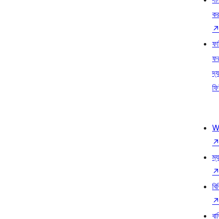
কর
ফ
ফ
দ্য
ফি
W
ম্য
বি
বা