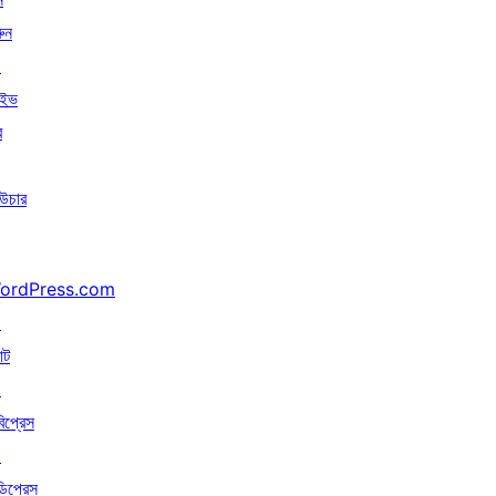
ুন
↗
াইভ
র
উচার
ordPress.com
↗
াট
↗
বিপ্রেস
↗
ডিপ্রেস