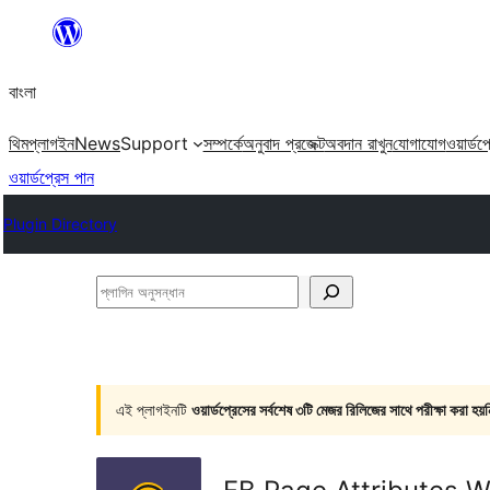
এড়িয়ে
কনটেন্টে
বাংলা
যান
থিম
প্লাগইন
News
Support
সম্পর্কে
অনুবাদ প্রজেক্ট
অবদান রাখুন
যোগাযোগ
ওয়ার্ডপ
ওয়ার্ডপ্রেস পান
Plugin Directory
প্লাগিন
অনুসন্ধান
এই প্লাগইনটি
ওয়ার্ডপ্রেসের সর্বশেষ ৩টি মেজর রিলিজের সাথে পরীক্ষা করা হয়ন