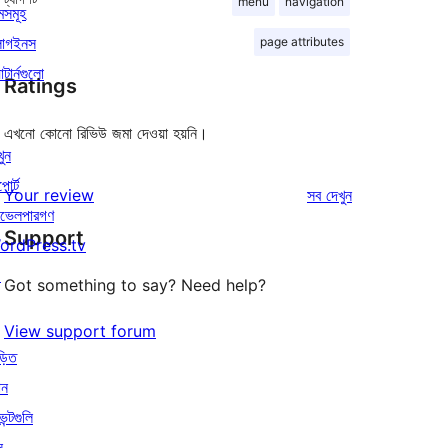
menu
navigation
মসমূহ
লাগইনস
page attributes
াটার্নগুলো
Ratings
এখনো কোনো রিভিউ জমা দেওয়া হয়নি।
খুন
পোর্ট
রিভিউ
Your review
সব
দেখুন
ভেলপারগণ
Support
ordPress.tv
↗
Got something to say? Need help?
View support forum
়িত
োন
েন্টগুলি
ন