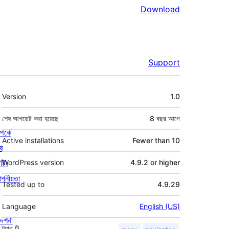
Download
Support
মেটা
Version
1.0
শেষ আপডেট করা হয়েছে
8 বছর
আগে
পর্কে
Active installations
Fewer than 10
র
্টিং
WordPress version
4.9.2 or higher
পনীয়তা
Tested up to
4.9.29
Language
English (US)
দর্শনী
ট্যাগ
টি