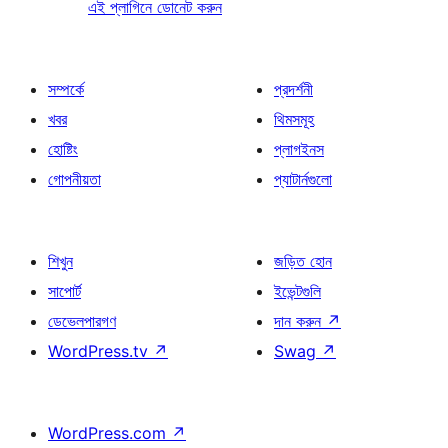
এই প্লাগিনে ডোনেট করুন
সম্পর্কে
প্রদর্শনী
খবর
থিমসমূহ
হোষ্টিং
প্লাগইনস
গোপনীয়তা
প্যাটার্নগুলো
শিখুন
জড়িত হোন
সাপোর্ট
ইভেন্টগুলি
ডেভেলপারগণ
দান করুন
↗
WordPress.tv
↗
Swag
↗
WordPress.com
↗