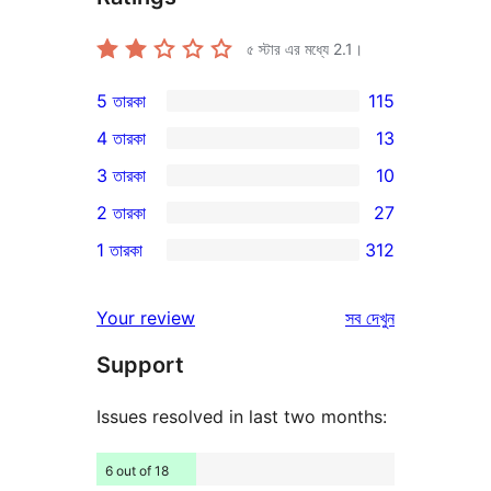
৫ স্টার এর মধ্যে
2.1
।
5 তারকা
115
115টি
4 তারকা
13
5-
13টি
3 তারকা
10
স্টার
4-
10টি
2 তারকা
27
রিভিউ
স্টার
3-
27টি
1 তারকা
312
রিভিউ
স্টার
2-
312টি
রিভিউ
স্টার
1-
রিভিউ
Your review
সব
দেখুন
রিভিউ
স্টার
Support
রিভিউ
Issues resolved in last two months:
6 out of 18