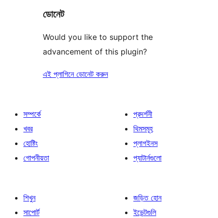
ডোনেট
Would you like to support the
advancement of this plugin?
এই প্লাগিনে ডোনেট করুন
সম্পর্কে
প্রদর্শনী
খবর
থিমসমূহ
হোষ্টিং
প্লাগইনস
গোপনীয়তা
প্যাটার্নগুলো
শিখুন
জড়িত হোন
সাপোর্ট
ইভেন্টগুলি