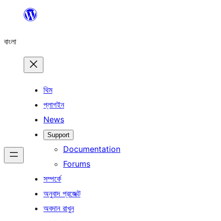
এড়িয়ে
কনটেন্টে
বাংলা
যান
থিম
প্লাগইন
News
Support
Documentation
Forums
সম্পর্কে
অনুবাদ প্রজেক্ট
অবদান রাখুন