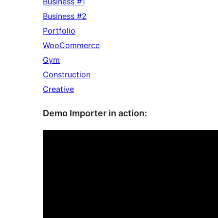
Business #1
Business #2
Portfolio
WooCommerce
Gym
Construction
Creative
Demo Importer in action: