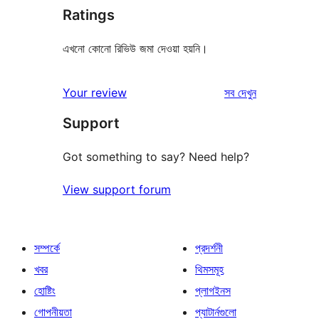
Ratings
এখনো কোনো রিভিউ জমা দেওয়া হয়নি।
রিভিউ
Your review
সব
দেখুন
Support
Got something to say? Need help?
View support forum
সম্পর্কে
প্রদর্শনী
খবর
থিমসমূহ
হোষ্টিং
প্লাগইনস
গোপনীয়তা
প্যাটার্নগুলো