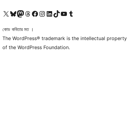
আমাদের X (আগের টুইটার) অ্যাকাউন্টে যান
আমাদের Bluesky অ্যাকাউন্টটি দেখুন
আমাদের মাস্টোডন অ্যাকাউন্টটি দেখুন
আমাদের থ্রেডস অ্যাকাউন্টটি দেখুন
আমাদের ফেসবুক পেজ দেখুন
আমাদের ইন্সটাগ্রাম অ্যাকাউন্ট দেখুন
আমাদের লিঙ্কডইন অ্যাকাউন্টে যান
আমাদের TikTok অ্যাকাউন্টটি দেখুন
আমাদের ইউটিউব চ্যানেলে যান
আমাদের টাম্বলার অ্যাকাউন্ট দেখুন
কোড কবিতার মত ।
The WordPress® trademark is the intellectual property
of the WordPress Foundation.