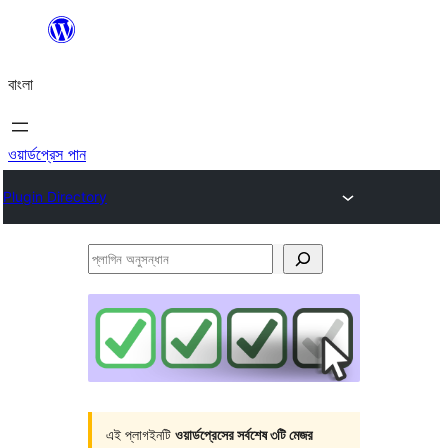
এড়িয়ে
কনটেন্টে
বাংলা
যান
ওয়ার্ডপ্রেস পান
Plugin Directory
প্লাগিন
অনুসন্ধান
এই প্লাগইনটি
ওয়ার্ডপ্রেসের সর্বশেষ ৩টি মেজর