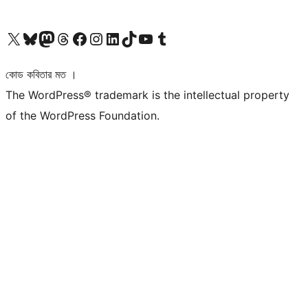
আমাদের X (আগের টুইটার) অ্যাকাউন্টে যান
আমাদের Bluesky অ্যাকাউন্টটি দেখুন
আমাদের মাস্টোডন অ্যাকাউন্টটি দেখুন
আমাদের থ্রেডস অ্যাকাউন্টটি দেখুন
আমাদের ফেসবুক পেজ দেখুন
আমাদের ইন্সটাগ্রাম অ্যাকাউন্ট দেখুন
আমাদের লিঙ্কডইন অ্যাকাউন্টে যান
আমাদের TikTok অ্যাকাউন্টটি দেখুন
আমাদের ইউটিউব চ্যানেলে যান
আমাদের টাম্বলার অ্যাকাউন্ট দেখুন
কোড কবিতার মত ।
The WordPress® trademark is the intellectual property
of the WordPress Foundation.