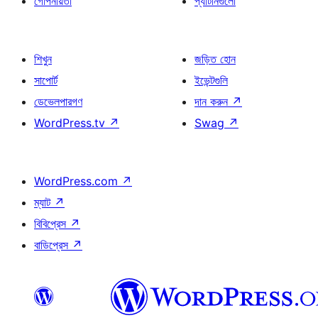
গোপনীয়তা
প্যাটার্নগুলো
শিখুন
জড়িত হোন
সাপোর্ট
ইভেন্টগুলি
ডেভেলপারগণ
দান করুন
↗
WordPress.tv
↗
Swag
↗
WordPress.com
↗
ম্যাট
↗
বিবিপ্রেস
↗
বাডিপ্রেস
↗