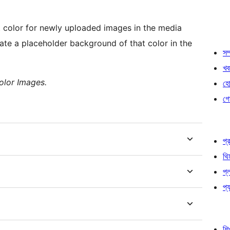
t color for newly uploaded images in the media
eate a placeholder background of that color in the
সম্
খব
olor Images.
হোষ
গো
প্র
থি
প্
প্য
শি