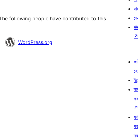
সা
ডে
The following people have contributed to this
W
WordPress.org
জড
হ
ইভ
দা
কর
ফ
ফ
দ্য