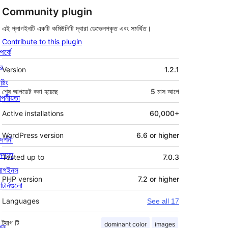
Community plugin
এই প্লাগইনটি একটি কমিউনিটি দ্বারা ডেভেলপকৃত এবং সমর্থিত।
Contribute to this plugin
পর্কে
মেটা
র
Version
1.2.1
্টিং
শেষ আপডেট করা হয়েছে
5 মাস
আগে
পনীয়তা
Active installations
60,000+
WordPress version
6.6 or higher
দর্শনী
মসমূহ
Tested up to
7.0.3
লাগইনস
PHP version
7.2 or higher
াটার্নগুলো
Languages
See all 17
ট্যাগ
টি
dominant color
images
খুন