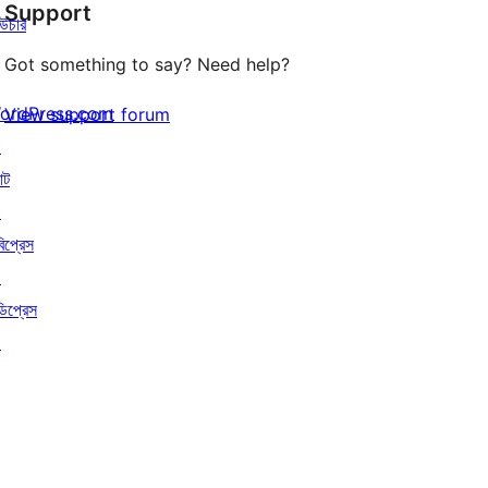
Support
রিভিউ
উচার
Got something to say? Need help?
ordPress.com
View support forum
↗
াট
↗
বিপ্রেস
↗
ডিপ্রেস
↗