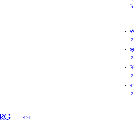
ফি
W
ম্য
বি
বা
বাংলা